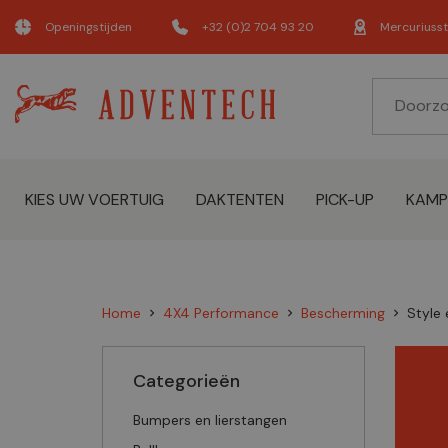
Openingstijden
+32 (0)2 704 93 20
Mercuriusst
KIES UW VOERTUIG
DAKTENTEN
PICK-UP
KAMP
Home
4X4 Performance
Bescherming
Style 
chevron_right
chevron_right
chevron_right
Categorieën
Bumpers en lierstangen