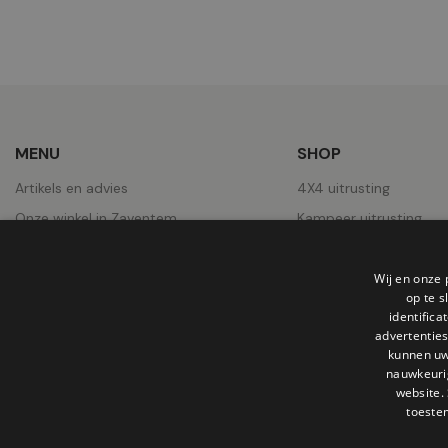
MENU
SHOP
Artikels en advies
4X4 uitrusting
Onze winkel in Zaventem
Kampeer uitrusting
Over ons
Pick-Ups uitrusting
Contact
Wielen
Wij en onze 
op te 
Jobs
Daktenten
identific
advertenties
Onze realisaties
kunnen uw
nauwkeuri
website.
toeste