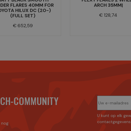
NDER FLARES 40MM FOR
ARCH 35MM|
OYOTA HILUX DC (20-)
Prijs
€ 128,74
(FULL SET)
Prijs
€ 652,59
ECH-COMMUNITY
U kunt op elk gew
contactgegevens 
n nog