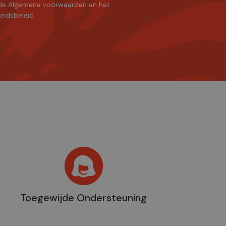
de Algemene voorwaarden
en
het
heidsbeleid
Toegewijde Ondersteuning