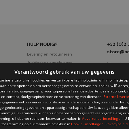
Winkel
HULP NODIG?
+32 (0)2
informati
store@ad
Levering en retourneren
Juridische vermeldingen
Mercuriuss
Verantwoord gebruik van uw gegevens
Gebruiksvoorwaarden
AVV
partners gebruiken cookies en vergelijkbare technologieën om informatie o
slaan en te openen en om persoonsgegevens te verwerken, zoals uw IP-adres,
Cookies pagina
atoren en browsegegevens, voor gepersonaliseerde advertenties en content, 
 en content, doelgroepinzichten en verbetering van diensten.
Externe levera
Privacy
 gegevens ook verwerken voor deze en andere doeleinden, waaronder het g
ge geolocatiegegevens en apparaateigenschappen. Uw keuzes gelden alleen
 Sommige leveranciers kunnen zich beroepen op gerechtvaardigd belang in p
mming; u hebt het recht om bezwaar te maken in
Advertentie-instellingen
. U
toestemming op elk moment intrekken in
Cookie-instellingen
.
Privacybeleid