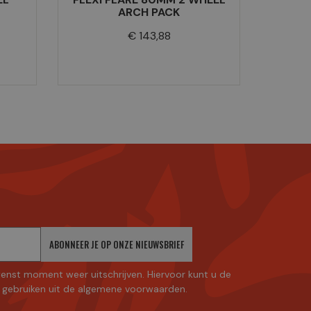
ARCH PACK
Prijs
€ 143,88
ABONNEER JE OP ONZE NIEUWSBRIEF
enst moment weer uitschrijven. Hiervoor kunt u de
gebruiken uit de algemene voorwaarden.