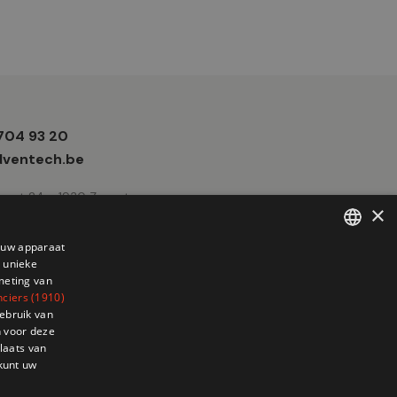
 704 93 20
e
ventech.be
traat 24 - 1930 Zaventem
×
p uw apparaat
 unieke
FRENCH
meting van
DUTCH
nciers (1910)
ebruik van
 voor deze
laats van
 kunt uw