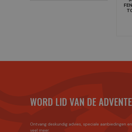
FE
T
WORD LID VAN DE ADVENT
Ontvang deskundig advies, speciale aanbiedingen e
veel meer.