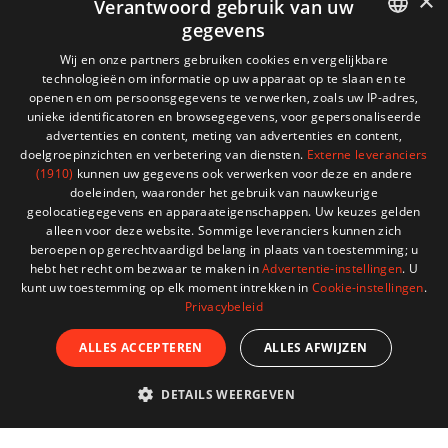
×
Verantwoord gebruik van uw
Terug naar boven
gegevens
FRENCH
Wij en onze partners gebruiken cookies en vergelijkbare
technologieën om informatie op uw apparaat op te slaan en te
DUTCH
openen en om persoonsgegevens te verwerken, zoals uw IP-adres,
unieke identificatoren en browsegegevens, voor gepersonaliseerde
advertenties en content, meting van advertenties en content,
doelgroepinzichten en verbetering van diensten.
Externe leveranciers
WORD LID VAN DE ADVENTECH-COMMUNITY
(1910)
kunnen uw gegevens ook verwerken voor deze en andere
doeleinden, waaronder het gebruik van nauwkeurige
geolocatiegegevens en apparaateigenschappen. Uw keuzes gelden
Ontvang deskundig advies, speciale aanbiedingen en nog
alleen voor deze website. Sommige leveranciers kunnen zich
veel meer.
beroepen op gerechtvaardigd belang in plaats van toestemming; u
hebt het recht om bezwaar te maken in
Advertentie-instellingen
. U
kunt uw toestemming op elk moment intrekken in
Cookie-instellingen
.
Privacybeleid
ABONNEER JE OP ONZE NIEUWSBRIEF
ALLES ACCEPTEREN
ALLES AFWIJZEN
U kunt op elk gewenst moment weer uitschrijven. Hiervoor kunt
u de contactgegevens gebruiken uit de algemene
DETAILS WEERGEVEN
voorwaarden.
Ik accepteer
de Algemene voorwaarden
en
het