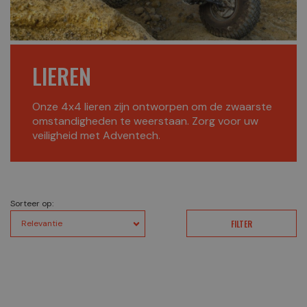
LIEREN
Onze 4x4 lieren zijn ontworpen om de zwaarste
omstandigheden te weerstaan. Zorg voor uw
veiligheid met Adventech.
Sorteer op:
FILTER