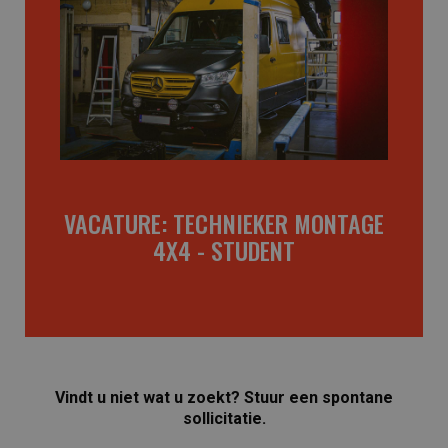
Bekijk de vacature
dynamische omgeving. Solliciteer nu!
Techniek, ontwikkel je vaardigheden in een
Student in het 3e jaar van een Bachelor
technieker montage van 4x4-accessoires.
Word lid van Adventech in Zaventem als
MONTAGE 4X4 - STUDENT
VACATURE: TECHNIEKER
VACATURE: TECHNIEKER MONTAGE
4X4 - STUDENT
Vindt u niet wat u zoekt? Stuur een spontane
sollicitatie.