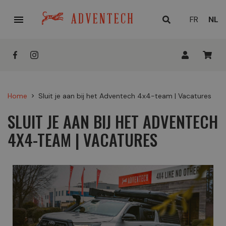

HUID
FR
NL
TAAL
Home
Sluit je aan bij het Adventech 4x4-team | Vacatures
chevron_right
SLUIT JE AAN BIJ HET ADVENTECH
4X4-TEAM | VACATURES