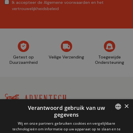
Ik accepteer
de Algemene voorwaarden
en
het
vertrouwelijkheidsbeleid
Getest op
Veilige Verzending
Toegewijde
Duurzaamheid
Ondersteuning
×
Verantwoord gebruik van uw
Winkel
gegevens
+32 (0)2 704 93 20
informatie
FRENCH
store@adventech.be
Wij en onze partners gebruiken cookies en vergelijkbare
technologieën om informatie op uw apparaat op te slaan en te
Mercuriusstraat 24 - 1930 Zaventem
DUTCH