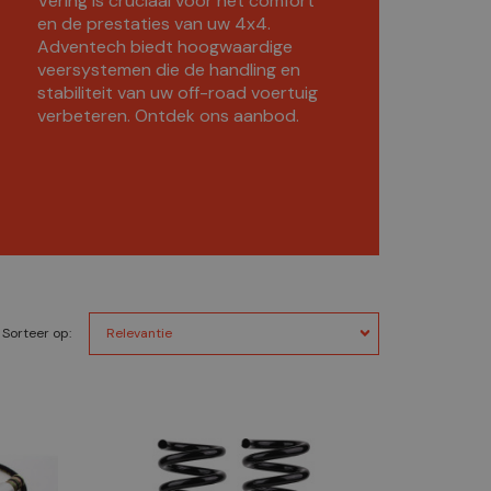
Vering is cruciaal voor het comfort
en de prestaties van uw 4x4.
Adventech biedt hoogwaardige
veersystemen die de handling en
stabiliteit van uw off-road voertuig
verbeteren. Ontdek ons aanbod.
Sorteer op: