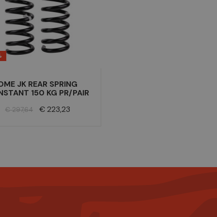
%
OME JK REAR SPRING
STANT 150 KG PR/PAIR
Normale
Prijs
€ 223,23
€ 297,64
prijs