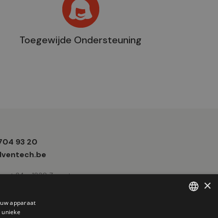
Toegewijde Ondersteuning
 704 93 20
e
ventech.be
traat 24 - 1930 Zaventem
×
p uw apparaat
 unieke
FRENCH