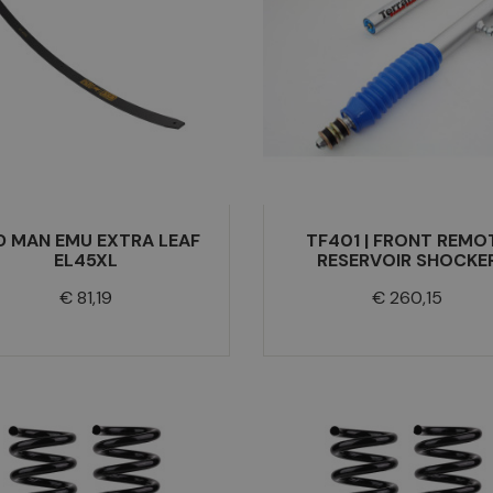
D MAN EMU EXTRA LEAF
TF401 | FRONT REMO
EL45XL
RESERVOIR SHOCKE
Prijs
Prijs
€ 81,19
€ 260,15