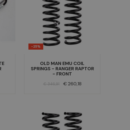
-25%
TE
OLD MAN EMU COIL
R
SPRINGS - RANGER RAPTOR
- FRONT
Normale
Prijs
€ 260,18
€ 346,91
prijs