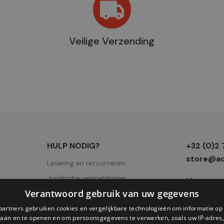
Veilige Verzending
Winkel
HULP NODIG?
+32 (0)2
informati
store@ad
Levering en retourneren
Juridische vermeldingen
Mercuriuss
Verantwoord gebruik van uw gegevens
Gebruiksvoorwaarden
AVV
partners gebruiken cookies en vergelijkbare technologieën om informatie o
slaan en te openen en om persoonsgegevens te verwerken, zoals uw IP-adres,
Cookies pagina