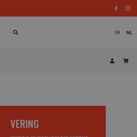
HUID
FR
NL
TAAL
VERING