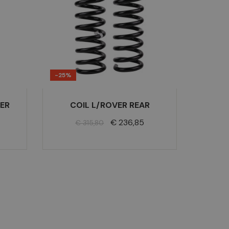
-25%
ER
COIL L/ROVER REAR
Normale
Prijs
€ 236,85
€ 315,80
prijs