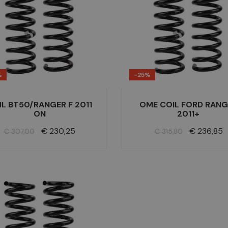
%
-25%
IL BT50/RANGER F 2011
OME COIL FORD RANG
ON
2011+
Normale
Prijs
Normale
Prijs
€ 230,25
€ 236,85
€ 307,00
€ 315,80
prijs
prijs