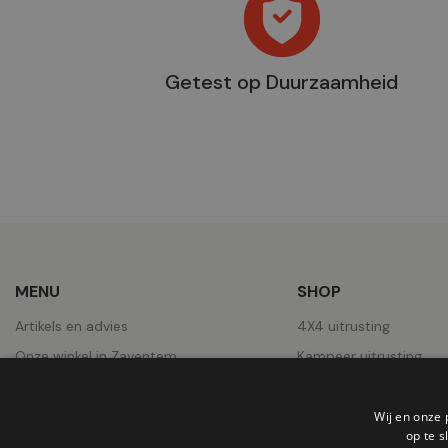
Getest op Duurzaamheid
MENU
SHOP
Artikels en advies
4X4 uitrusting
Onze winkel in Zaventem
Kampeer uitrusting
Over ons
Pick-Ups uitrusting
Contact
Wielen
Wij en onze 
op te 
Jobs
Daktenten