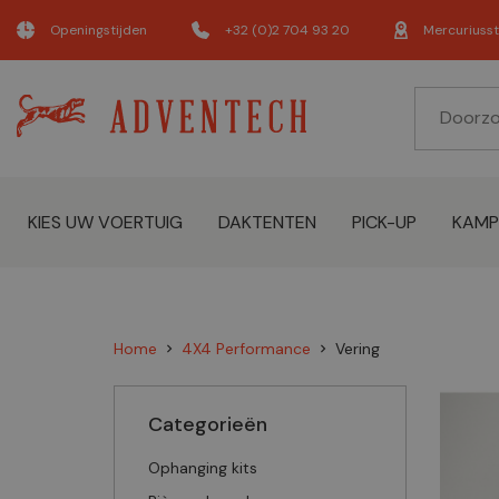
Openingstijden
+32 (0)2 704 93 20
Mercuriusst
KIES UW VOERTUIG
DAKTENTEN
PICK-UP
KAMP
Home
4X4 Performance
Vering
chevron_right
chevron_right
Categorieën
Ophanging kits