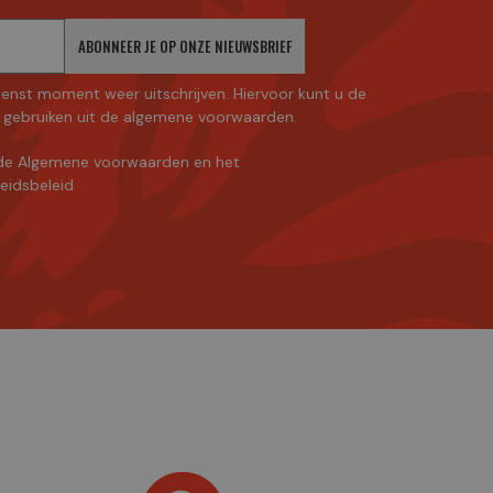
ABONNEER JE OP ONZE NIEUWSBRIEF
enst moment weer uitschrijven. Hiervoor kunt u de
gebruiken uit de algemene voorwaarden.
de Algemene voorwaarden
en
het
heidsbeleid