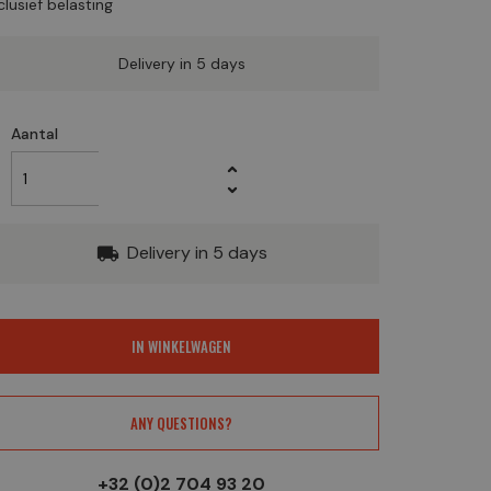
clusief belasting
Delivery in 5 days
Aantal
Delivery in 5 days
local_shipping
IN WINKELWAGEN
ANY QUESTIONS?
+32 (0)2 704 93 20