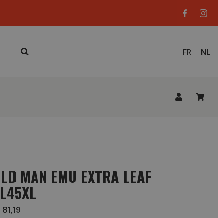
HUID
FR
NL
TAAL
OLD MAN EMU EXTRA LEAF
EL45XL
 81,19