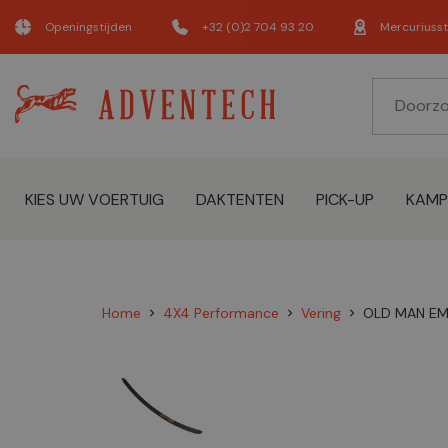
Openingstijden
+32 (0)2 704 93 20
Mercuriusst
KIES UW VOERTUIG
DAKTENTEN
PICK-UP
KAMP
Home
4X4 Performance
Vering
OLD MAN EM
chevron_right
chevron_right
chevron_right