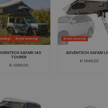
ieding!
Gratis levering
Gratis levering
DVENTECH SAFARI 140
ADVENTECH SAFARI L
TOURER
Prijs
€ 1.849,00
Prijs
€ 1.699,00