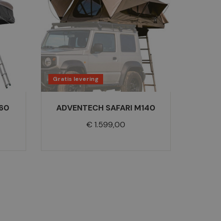
Gratis levering
160
ADVENTECH SAFARI M140
Prijs
€ 1.599,00