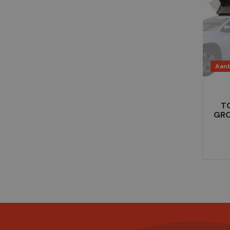
Aanb
T
GRO