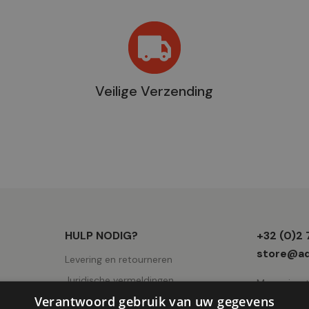
Veilige Verzending
Winkel
HULP NODIG?
+32 (0)2
informati
store@ad
Levering en retourneren
Juridische vermeldingen
Mercuriuss
Verantwoord gebruik van uw gegevens
Gebruiksvoorwaarden