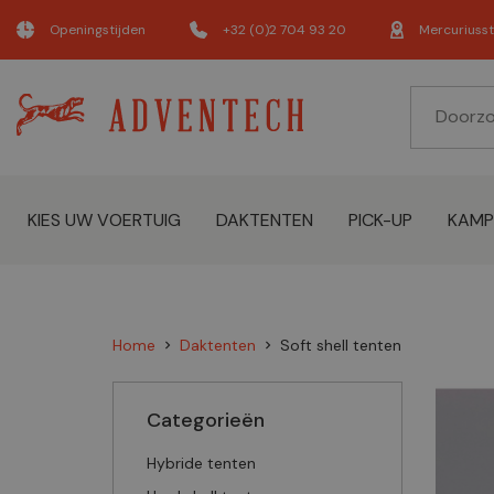
Openingstijden
+32 (0)2 704 93 20
Mercuriusst
KIES UW VOERTUIG
DAKTENTEN
PICK-UP
KAMP
Home
Daktenten
Soft shell tenten
chevron_right
chevron_right
Categorieën
Hybride tenten