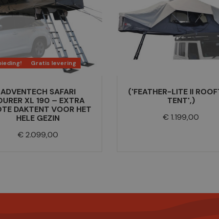
ieding!
Gratis levering
ADVENTECH SAFARI
('FEATHER-LITE II ROO
OURER XL 190 – EXTRA
TENT',)
TE DAKTENT VOOR HET
Prijs
€ 1.199,00
HELE GEZIN
Prijs
€ 2.099,00