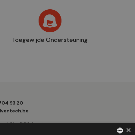
Toegewijde Ondersteuning
 704 93 20
e
ventech.be
traat 24 - 1930 Zaventem
×