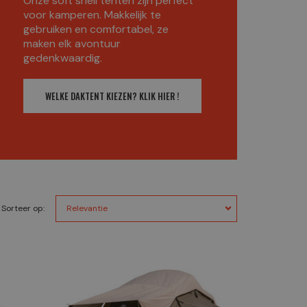
Onze soft shell tenten zijn perfect
voor kamperen. Makkelijk te
gebruiken en comfortabel, ze
maken elk avontuur
gedenkwaardig.
WELKE DAKTENT KIEZEN? KLIK HIER !
Sorteer op: