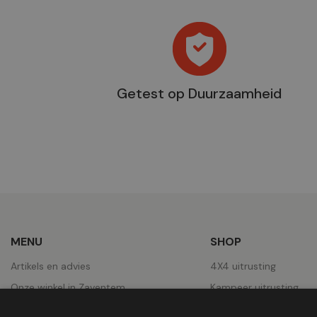
Getest op Duurzaamheid
MENU
SHOP
Artikels en advies
4X4 uitrusting
Onze winkel in Zaventem
Kampeer uitrusting
Over ons
Pick-Ups uitrusting