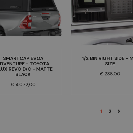
SMARTCAP EVOA
1/2 BIN RIGHT SIDE - 
DVENTURE - TOYOTA
SIZE
LUX REVO D/C - MATTE
Prijs
€ 236,00
BLACK
Prijs
€ 4.072,00
1
2