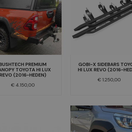
BUSHTECH PREMIUM
GOBI-X SIDEBARS TOY
ANOPY TOYOTA HI LUX
HI LUX REVO (2016-HE
REVO (2016-HEDEN)
Prijs
€ 1.250,00
Prijs
€ 4.150,00