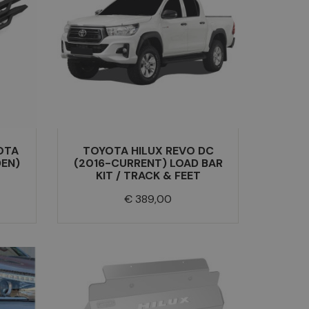
OTA
TOYOTA HILUX REVO DC
DEN)
(2016-CURRENT) LOAD BAR
KIT / TRACK & FEET
Prijs
€ 389,00