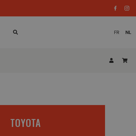
HUID
FR
NL
TAAL
TOYOTA