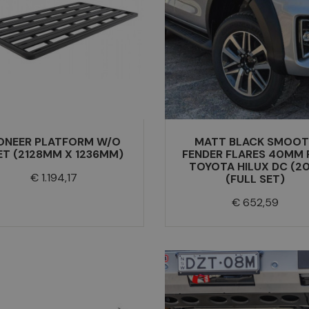
ONEER PLATFORM W/O
MATT BLACK SMOO
ET (2128MM X 1236MM)
FENDER FLARES 40MM 
TOYOTA HILUX DC (20
Prijs
€ 1.194,17
(FULL SET)
Prijs
€ 652,59