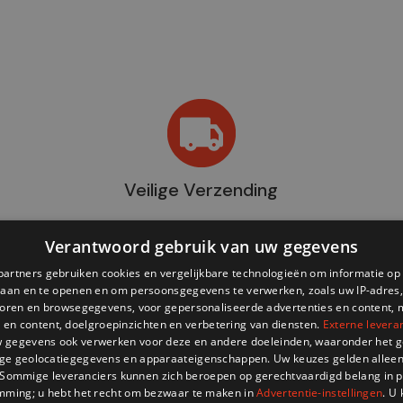
Veilige Verzending
Verantwoord gebruik van uw gegevens
partners gebruiken cookies en vergelijkbare technologieën om informatie o
slaan en te openen en om persoonsgegevens te verwerken, zoals uw IP-adres,
atoren en browsegegevens, voor gepersonaliseerde advertenties en content, 
 en content, doelgroepinzichten en verbetering van diensten.
Externe levera
 gegevens ook verwerken voor deze en andere doeleinden, waaronder het g
ge geolocatiegegevens en apparaateigenschappen. Uw keuzes gelden alleen
Winkel
 Sommige leveranciers kunnen zich beroepen op gerechtvaardigd belang in p
HULP NODIG?
+32 (0)2
informati
mming; u hebt het recht om bezwaar te maken in
Advertentie-instellingen
. U
store@ad