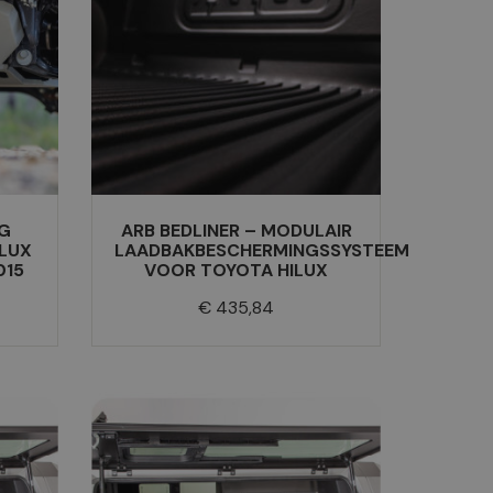
G
ARB BEDLINER – MODULAIR
ILUX
LAADBAKBESCHERMINGSSYSTEEM
015
VOOR TOYOTA HILUX
Prijs
€ 435,84