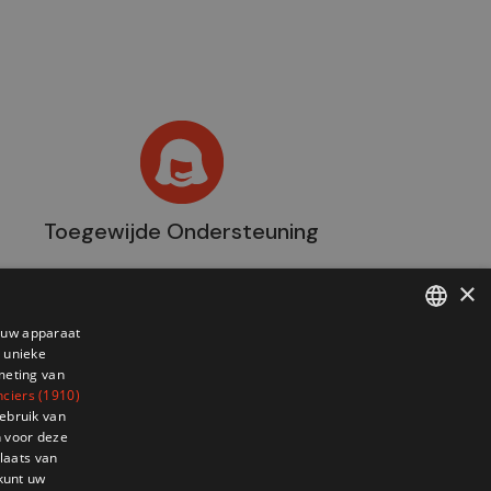
Toegewijde Ondersteuning
×
p uw apparaat
 unieke
FRENCH
meting van
DUTCH
nciers (1910)
ebruik van
 voor deze
laats van
 704 93 20
e
 kunt uw
ventech.be