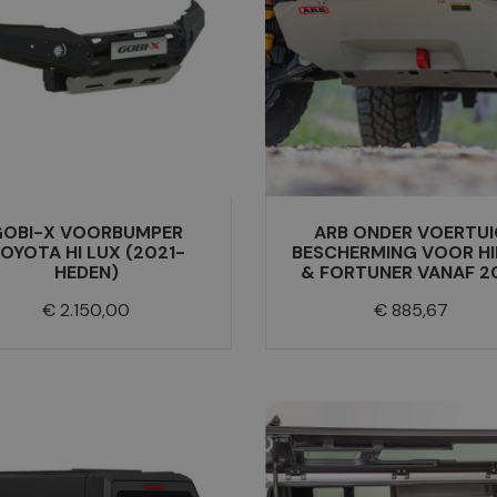
GOBI-X VOORBUMPER
ARB ONDER VOERTUI
OYOTA HI LUX (2021-
BESCHERMING VOOR H
HEDEN)
& FORTUNER VANAF 2
Prijs
Prijs
€ 2.150,00
€ 885,67