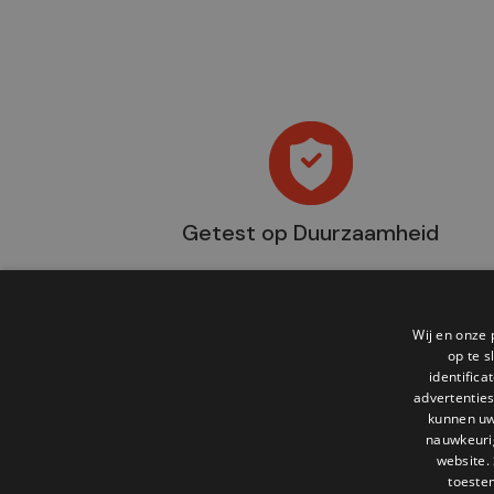
Getest op Duurzaamheid
Wij en onze 
op te 
identific
advertenties
kunnen uw
nauwkeuri
website.
MENU
SHOP
toeste