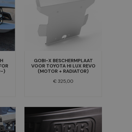
TH
GOBI-X BESCHERMPLAAT
FOR
VOOR TOYOTA HI LUX REVO
-)
(MOTOR + RADIATOR)
Prijs
€ 325,00