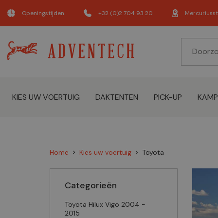
Openingstijden
+32 (0)2 704 93 20
Mercuriusst
KIES UW VOERTUIG
DAKTENTEN
PICK-UP
KAMP
Home
Kies uw voertuig
Toyota
chevron_right
chevron_right
Categorieën
Toyota Hilux Vigo 2004 -
2015