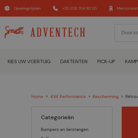
Openingstijden
+32 (0)2 704 93 20
Mercuriusst
KIES UW VOERTUIG
DAKTENTEN
PICK-UP
KAMP
Home
4X4 Performance
Bescherming
Rétrov
chevron_right
chevron_right
chevron_right
Categorieën
Bumpers en lierstangen