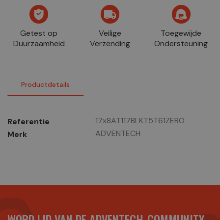
Getest op
Veilige
Toegewijde
Duurzaamheid
Verzending
Ondersteuning
Productdetails
17x8AT117BLKT5T61ZERO
Referentie
ADVENTECH
Merk
WORD LID VAN DE ADVENTECH-COMMUNITY