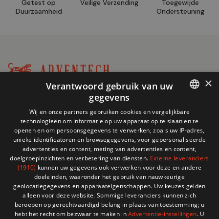
Getest op
Veilige Verzending
Toegewijde
Duurzaamheid
Ondersteuning
×
Verantwoord gebruik van uw
Winkel
gegevens
+32 (0)2 704 93 20
informatie
FRENCH
store@adventech.be
Wij en onze partners gebruiken cookies en vergelijkbare
technologieën om informatie op uw apparaat op te slaan en te
Mercuriusstraat 24 - 1930 Zaventem
DUTCH
openen en om persoonsgegevens te verwerken, zoals uw IP-adres,
unieke identificatoren en browsegegevens, voor gepersonaliseerde
MENU
advertenties en content, meting van advertenties en content,
doelgroepinzichten en verbetering van diensten.
Externe leveranciers
(1910)
kunnen uw gegevens ook verwerken voor deze en andere
SHOP
doeleinden, waaronder het gebruik van nauwkeurige
geolocatiegegevens en apparaateigenschappen. Uw keuzes gelden
alleen voor deze website. Sommige leveranciers kunnen zich
HULP NODIG?
beroepen op gerechtvaardigd belang in plaats van toestemming; u
hebt het recht om bezwaar te maken in
Advertentie-instellingen
. U