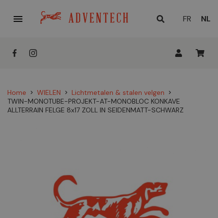

HUID
FR
NL
TAAL
Home
WIELEN
Lichtmetalen & stalen velgen
chevron_right
chevron_right
chevron_right
TWIN-MONOTUBE-PROJEKT-AT-MONOBLOC KONKAVE
ALLTERRAIN FELGE 8x17 ZOLL IN SEIDENMATT-SCHWARZ