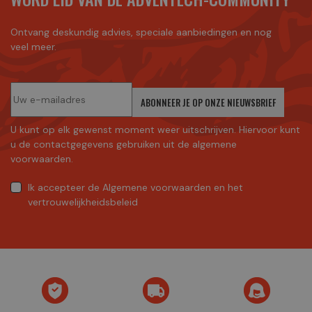
Ontvang deskundig advies, speciale aanbiedingen en nog
veel meer.
ABONNEER JE OP ONZE NIEUWSBRIEF
U kunt op elk gewenst moment weer uitschrijven. Hiervoor kunt
u de contactgegevens gebruiken uit de algemene
voorwaarden.
Ik accepteer
de Algemene voorwaarden
en
het
vertrouwelijkheidsbeleid