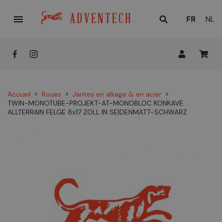

LANGUE
FR
NL
ACTUELL
:
Accueil
Roues
Jantes en alliage & en acier
chevron_right
chevron_right
chevron_right
TWIN-MONOTUBE-PROJEKT-AT-MONOBLOC KONKAVE
ALLTERRAIN FELGE 8x17 ZOLL IN SEIDENMATT-SCHWARZ