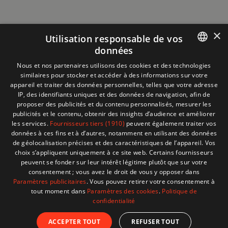
×
Utilisation responsable de vos
données
Informations
+32 (0)2 704 93 20
FRENCH
Nous et nos partenaires utilisons des cookies et des technologies
boutique
store@adventech.be
similaires pour stocker et accéder à des informations sur votre
DUTCH
appareil et traiter des données personnelles, telles que votre adresse
Mercuriusstraat 24 - 1930 Zaventem
IP, des identifiants uniques et des données de navigation, afin de
proposer des publicités et du contenu personnalisés, mesurer les
MENU
publicités et le contenu, obtenir des insights d’audience et améliorer
les services.
Fournisseurs tiers (1910)
peuvent également traiter vos
données à ces fins et à d’autres, notamment en utilisant des données
SHOP
de géolocalisation précises et des caractéristiques de l’appareil. Vos
choix s’appliquent uniquement à ce site web. Certains fournisseurs
peuvent se fonder sur leur intérêt légitime plutôt que sur votre
BESOIN D'AIDE ?
consentement ; vous avez le droit de vous y opposer dans
Paramètres publicitaires
. Vous pouvez retirer votre consentement à
tout moment dans
Paramètres des cookies
.
Politique de
confidentialité
© 2026 Adventech. Created by
ATdesign
. Developped
ACCEPTER TOUT
REFUSER TOUT