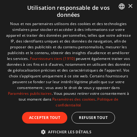
×
Utilisation responsable de vos
données
Informations
+32 (0)2 704 93 20
FRENCH
Nous et nos partenaires utilisons des cookies et des technologies
boutique
store@adventech.be
similaires pour stocker et accéder à des informations sur votre
DUTCH
appareil et traiter des données personnelles, telles que votre adresse
Mercuriusstraat 24 - 1930 Zaventem
IP, des identifiants uniques et des données de navigation, afin de
proposer des publicités et du contenu personnalisés, mesurer les
MENU
publicités et le contenu, obtenir des insights d’audience et améliorer
les services.
Fournisseurs tiers (1910)
peuvent également traiter vos
données à ces fins et à d’autres, notamment en utilisant des données
SHOP
de géolocalisation précises et des caractéristiques de l’appareil. Vos
choix s’appliquent uniquement à ce site web. Certains fournisseurs
peuvent se fonder sur leur intérêt légitime plutôt que sur votre
BESOIN D'AIDE ?
consentement ; vous avez le droit de vous y opposer dans
Paramètres publicitaires
. Vous pouvez retirer votre consentement à
tout moment dans
Paramètres des cookies
.
Politique de
confidentialité
© 2026 Adventech. Created by
ATdesign
. Developped
ACCEPTER TOUT
REFUSER TOUT
by
Wepika
AFFICHER LES DÉTAILS