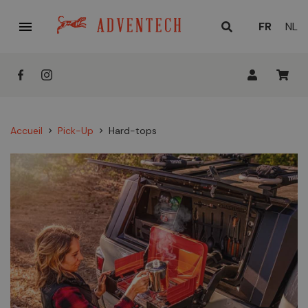

LANGUE
FR
NL
ACTUELL
:
Accueil
Pick-Up
Hard-tops
chevron_right
chevron_right