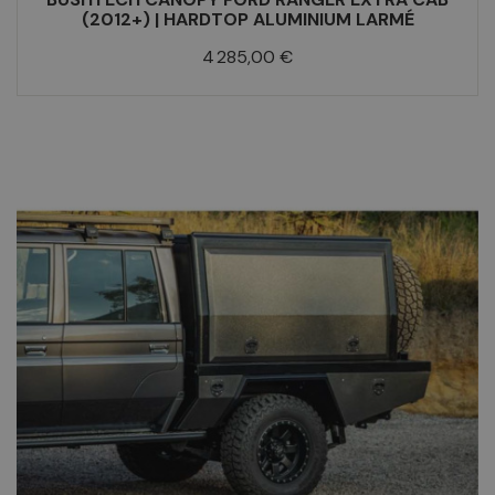
(2012+) | HARDTOP ALUMINIUM LARMÉ
Prix
4 285,00 €