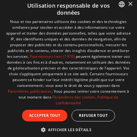
×
Utilisation responsable de vos
données
FRENCH
Nous et nos partenaires utilisons des cookies et des technologies
similaires pour stocker et accéder à des informations sur votre
DUTCH
appareil et traiter des données personnelles, telles que votre adresse
IP, des identifiants uniques et des données de navigation, afin de
proposer des publicités et du contenu personnalisés, mesurer les
publicités et le contenu, obtenir des insights d’audience et améliorer
les services.
Fournisseurs tiers (1910)
peuvent également traiter vos
données à ces fins et à d’autres, notamment en utilisant des données
de géolocalisation précises et des caractéristiques de l’appareil. Vos
choix s’appliquent uniquement à ce site web. Certains fournisseurs
peuvent se fonder sur leur intérêt légitime plutôt que sur votre
consentement ; vous avez le droit de vous y opposer dans
Paramètres publicitaires
. Vous pouvez retirer votre consentement à
tout moment dans
Paramètres des cookies
.
Politique de
confidentialité
SMARTCAP EVOS SPORT - FORD RANGER EU
ACCEPTER TOUT
REFUSER TOUT
D/C - NOIR MAT
Prix
4 422,90 €
AFFICHER LES DÉTAILS