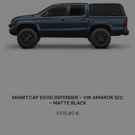
SMARTCAP EVOD DEFENDER - VW AMAROK D/C
- MATTE BLACK
Prix
3 515,40 €