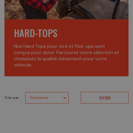
HARD-TOPS
Nos Hard Tops pour 4x4 et Pick-ups sont
conçus pour durer. Parcourez notre sélection et
choisissez la qualité Adventech pour votre
véhicule.
Trier par :
FILTRER