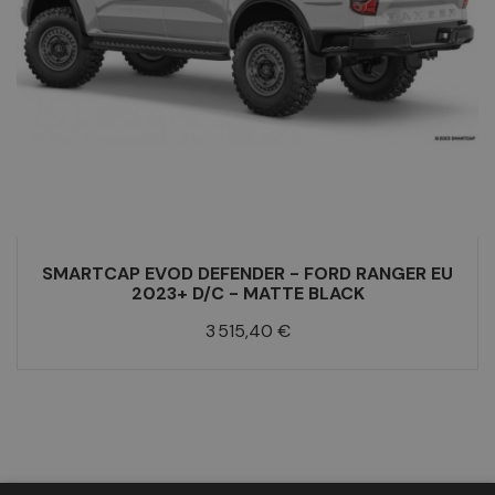
SMARTCAP EVOD DEFENDER - FORD RANGER EU
2023+ D/C - MATTE BLACK
Prix
3 515,40 €