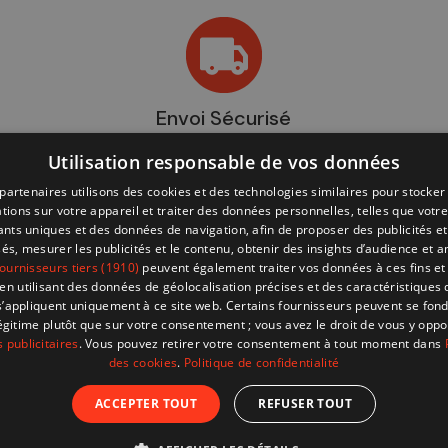
Envoi Sécurisé
Utilisation responsable de vos données
partenaires utilisons des cookies et des technologies similaires pour stocker
tions sur votre appareil et traiter des données personnelles, telles que votre
iants uniques et des données de navigation, afin de proposer des publicités e
és, mesurer les publicités et le contenu, obtenir des insights d’audience et a
ournisseurs tiers (1910)
peuvent également traiter vos données à ces fins et 
 utilisant des données de géolocalisation précises et des caractéristiques d
s’appliquent uniquement à ce site web. Certains fournisseurs peuvent se fond
légitime plutôt que sur votre consentement ; vous avez le droit de vous y opp
BESOIN D'AIDE ?
 publicitaires
. Vous pouvez retirer votre consentement à tout moment dans
4x4
Livraison et Retour
des cookies
.
Politique de confidentialité
ng
Mentions légales
ACCEPTER TOUT
REFUSER TOUT
ick-Ups
Conditions d'utilisation