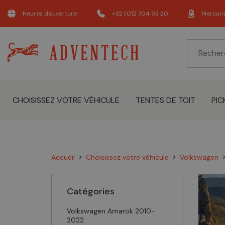
Heures d'ouverture
+32 (0)2 704 93 20
Mercuri
CHOISISSEZ VOTRE VÉHICULE
TENTES DE TOIT
PIC
Accueil
Choisissez votre véhicule
Volkswagen
chevron_right
chevron_right
chevron_
Catégories
Volkswagen Amarok 2010-
2022