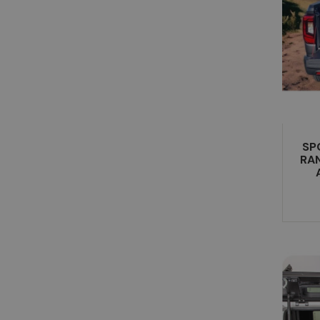
SP
RAN