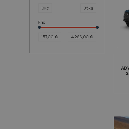
0kg
95kg
Prix
157,00 €
4 266,00 €
AD
2