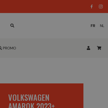
LANGUE
FR
NL
ACTUELL
:
PROMO
VOLKSWAGEN
AMAROK 2023+