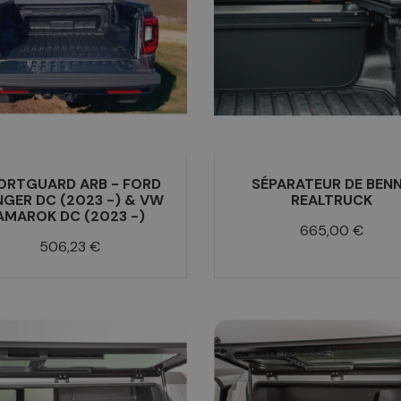
ORTGUARD ARB - FORD
SÉPARATEUR DE BEN
GER DC (2023 -) & VW
REALTRUCK
AMAROK DC (2023 -)
Prix
665,00 €
Prix
506,23 €