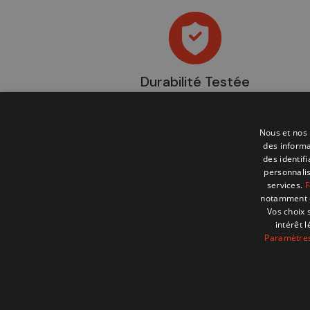
Durabilité Testée
Nous et nos 
des informa
des identif
personnalis
services.
F
notamment en
Vos choix 
intérêt 
MENU
SHOP
Paramètres
Articles et conseils
Equipements pour 
Notre magasin à Zaventem
Expedition & Campi
A propos
Equipements pour P