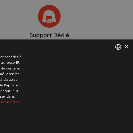
Support Dédié
×
 et accéder à
 adresse IP,
FRENCH
t du contenu
DUTCH
méliorer les
à d’autres,
e l’appareil.
er sur leur
Informations
oser dans
+32 (0)2 704 93 20
boutique
Paramètres
store@adventech.be
Mercuriusstraat 24 - 1930 Zaventem