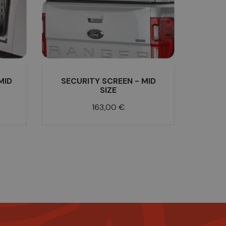
MID
SECURITY SCREEN - MID
SIZE
Prix
163,00 €