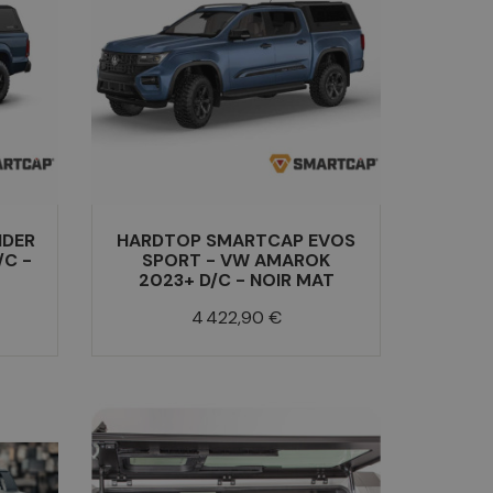
NDER
HARDTOP SMARTCAP EVOS
/C -
SPORT - VW AMAROK
2023+ D/C - NOIR MAT
Prix
4 422,90 €