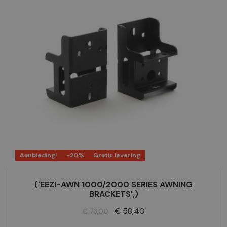
Aanbieding!
-20%
Gratis levering
('EEZI-AWN 1000/2000 SERIES AWNING
BRACKETS',)
Normale
Prijs
€ 58,40
€ 73,00
prijs