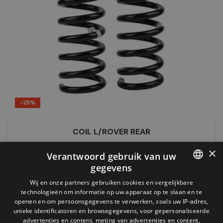
-25%
COIL L/ROVER REAR
Normale
Prijs
€ 236,85
€ 315,80
×
Verantwoord gebruik van uw
prijs
gegevens
FRENCH
Wij en onze partners gebruiken cookies en vergelijkbare
technologieën om informatie op uw apparaat op te slaan en te
DUTCH
openen en om persoonsgegevens te verwerken, zoals uw IP-adres,
unieke identificatoren en browsegegevens, voor gepersonaliseerde
advertenties en content, meting van advertenties en content,