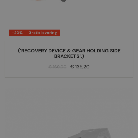
-20%
Gratis levering
('RECOVERY DEVICE & GEAR HOLDING SIDE
BRACKETS',)
Normale
Prijs
€ 135,20
€ 169,00
prijs