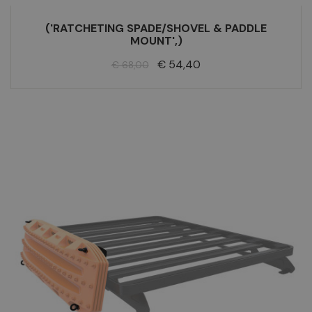
('RATCHETING SPADE/SHOVEL & PADDLE
MOUNT',)
Normale
Prijs
€ 54,40
€ 68,00
prijs