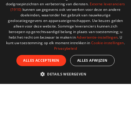
doelgroepinzichten en verbetering van diensten.
Externe leveranciers
(1910)
kunnen uw gegevens ook verwerken voor deze en andere
doeleinden, waaronder het gebruik van nauwkeurige
geolocatiegegevens en apparaateigenschappen. Uw keuzes gelden
alleen voor deze website. Sommige leveranciers kunnen zich
beroepen op gerechtvaardigd belang in plaats van toestemming; u
hebt het recht om bezwaar te maken in
Advertentie-instellingen
. U
kunt uw toestemming op elk moment intrekken in
Cookie-instellingen
.
Privacybeleid
ALLES ACCEPTEREN
ALLES AFWIJZEN
DETAILS WEERGEVEN
-10%
DOMETIC SINEPOWER DSP 612
Normale
Prijs
€ 306,00
€ 340,00
prijs