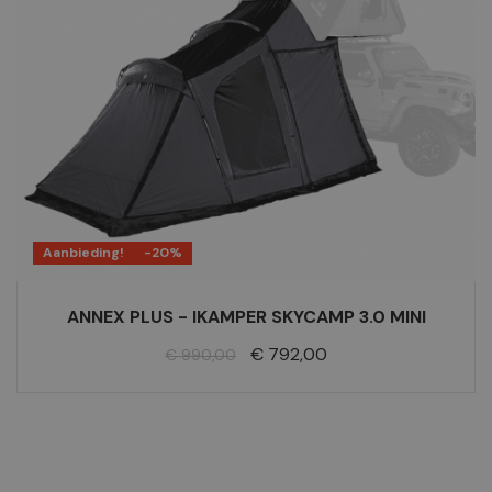
Aanbieding!
-20%
ANNEX PLUS - IKAMPER SKYCAMP 3.0 MINI
Normale
Prijs
€ 792,00
€ 990,00
prijs