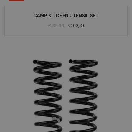
CAMP KITCHEN UTENSIL SET
Normale
Prijs
€ 62,10
€ 69,00
prijs