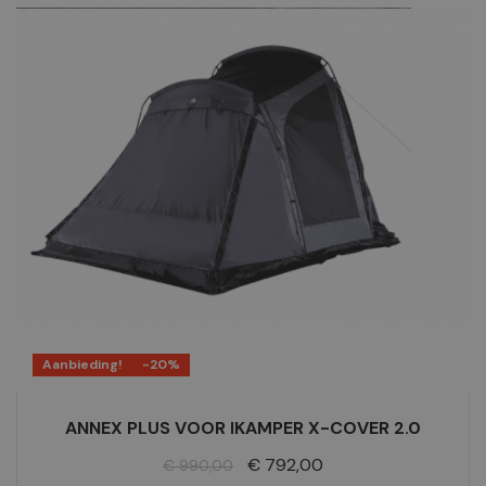
Aanbieding!
-20%
ANNEX PLUS VOOR IKAMPER X-COVER 2.0
Normale
Prijs
€ 792,00
€ 990,00