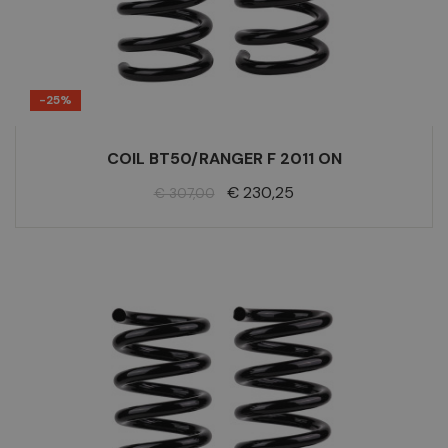
-25%
COIL BT50/RANGER F 2011 ON
Normale
Prijs
€ 230,25
€ 307,00
prijs