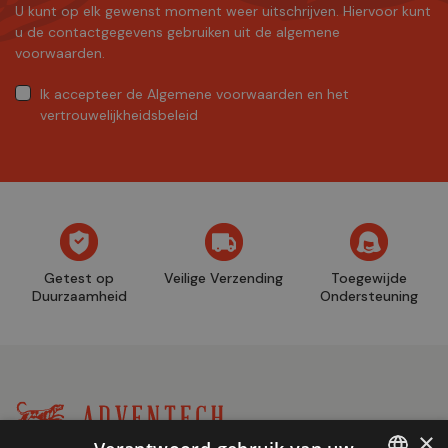
U kunt op elk gewenst moment weer uitschrijven. Hiervoor kunt
u de contactgegevens gebruiken uit de algemene
voorwaarden.
Ik accepteer
de Algemene voorwaarden
en
het
vertrouwelijkheidsbeleid
Getest op
Veilige Verzending
Toegewijde
Duurzaamheid
Ondersteuning
×