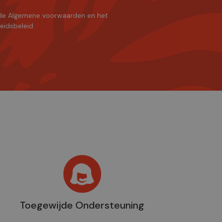
de Algemene voorwaarden
en
het
heidsbeleid
Toegewijde Ondersteuning