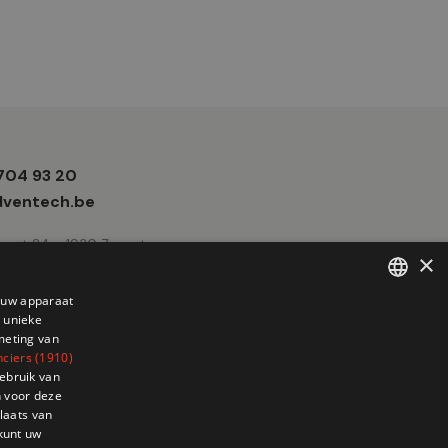
 704 93 20
e
ventech.be
traat 24 - 1930 Zaventem
×
p uw apparaat
 unieke
FRENCH
meting van
DUTCH
nciers (1910)
ebruik van
 voor deze
laats van
 kunt uw