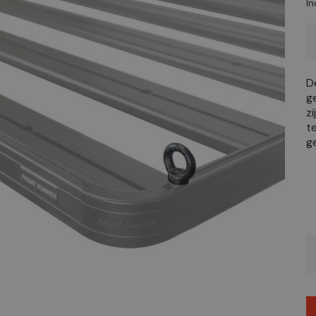
In
D
g
z
t
g