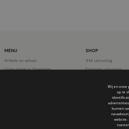
MENU
SHOP
Artikels en advies
4X4 uitrusting
Onze winkel in Zaventem
Kampeer uitrusting
Over ons
Pick-Ups uitrusting
Contact
Wielen
Wij en onze 
op te 
Jobs
Daktenten
identific
advertenties
Onze realisaties
kunnen uw
nauwkeuri
website.
toeste