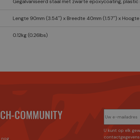
Gegalvaniseerd staal met zwarte epoxycoating, plastic 
Lengte 90mm (3.54'') x Breedte 40mm (1.57'') x Hoogte
0.12kg (0.26lbs)
ECH-COMMUNITY
U kunt op elk gew
contactgegevens 
n nog