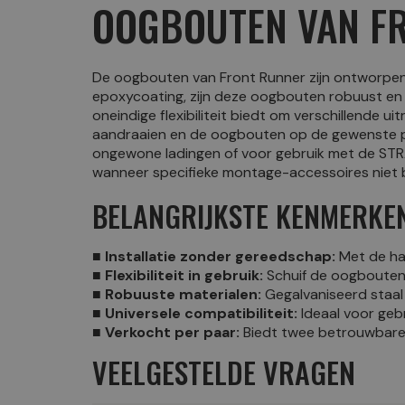
OOGBOUTEN VAN F
De oogbouten van Front Runner zijn ontworpen
epoxycoating, zijn deze oogbouten robuust en 
oneindige flexibiliteit biedt om verschillende 
aandraaien en de oogbouten op de gewenste pl
ongewone ladingen of voor gebruik met de STR
wanneer specifieke montage-accessoires niet b
BELANGRIJKSTE KENMERKE
■ Installatie zonder gereedschap:
Met de han
■ Flexibiliteit in gebruik:
Schuif de oogbouten
■ Robuuste materialen:
Gegalvaniseerd staal
■ Universele compatibiliteit:
Ideaal voor ge
■ Verkocht per paar:
Biedt twee betrouwbare 
VEELGESTELDE VRAGEN