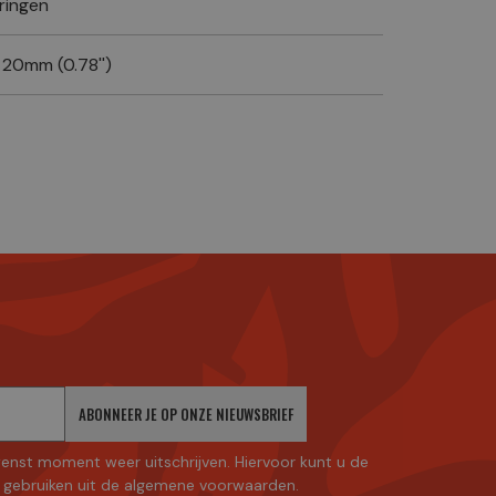
ringen
 20mm (0.78'')
ABONNEER JE OP ONZE NIEUWSBRIEF
enst moment weer uitschrijven. Hiervoor kunt u de
gebruiken uit de algemene voorwaarden.