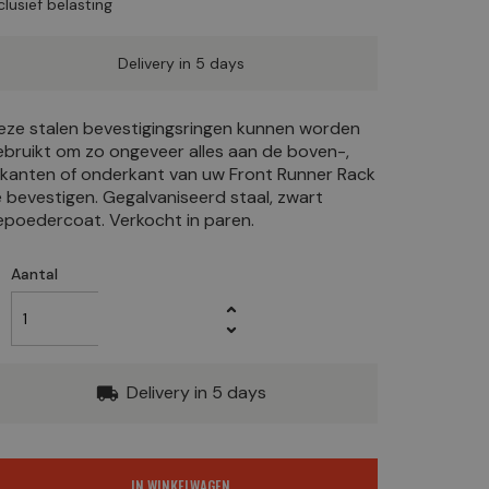
clusief belasting
Delivery in 5 days
eze stalen bevestigingsringen kunnen worden
ebruikt om zo ongeveer alles aan de boven-,
ijkanten of onderkant van uw Front Runner Rack
e bevestigen. Gegalvaniseerd staal, zwart
epoedercoat. Verkocht in paren.
Aantal
Delivery in 5 days
local_shipping
IN WINKELWAGEN