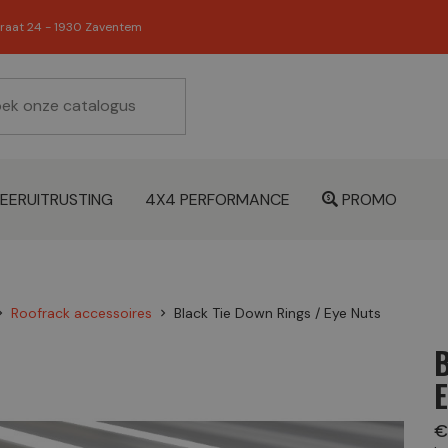
raat 24 - 1930 Zaventem
EERUITRUSTING
4X4 PERFORMANCE
PROMO
Roofrack accessoires
Black Tie Down Rings / Eye Nuts
n_right
chevron_right
€