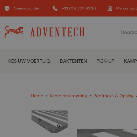
Openingstijden
+32 (0)2 704 93 20
Mercuriusst
KIES UW VOERTUIG
DAKTENTEN
PICK-UP
KAMP
Home
Kampeeruitrusting
Roofracks & Opslag
chevron_right
chevron_right
chevro