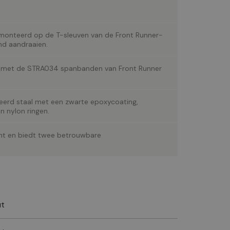
onteerd op de T-sleuven van de Front Runner-
d aandraaien.
uik met de STRA034 spanbanden van Front Runner
seerd staal met een zwarte epoxycoating,
n nylon ringen.
cht en biedt twee betrouwbare
ut