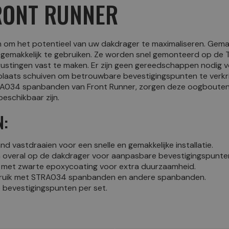
RONT RUNNER
 om het potentieel van uw dakdrager te maximaliseren. Gema
gemakkelijk te gebruiken. Ze worden snel gemonteerd op de 
uitrustingen vast te maken. Er zijn geen gereedschappen nodig 
aats schuiven om betrouwbare bevestigingspunten te verkrij
A034 spanbanden van Front Runner, zorgen deze oogbouten voo
eschikbaar zijn.
N:
d vastdraaien voor een snelle en gemakkelijke installatie.
 overal op de dakdrager voor aanpasbare bevestigingspunte
 met zwarte epoxycoating voor extra duurzaamheid.
bruik met STRA034 spanbanden en andere spanbanden.
bevestigingspunten per set.