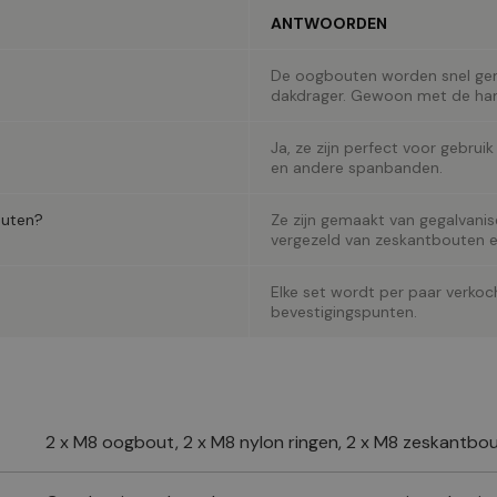
ANTWOORDEN
De oogbouten worden snel gem
dakdrager. Gewoon met de han
Ja, ze zijn perfect voor gebr
en andere spanbanden.
outen?
Ze zijn gemaakt van gegalvani
vergezeld van zeskantbouten e
Elke set wordt per paar verko
bevestigingspunten.
2 x M8 oogbout, 2 x M8 nylon ringen, 2 x M8 zeskantbo