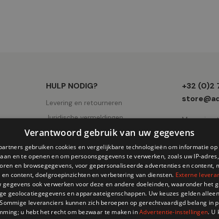
Winkel
HULP NODIG?
+32 (0)2
informati
store@ad
Levering en retourneren
Juridische vermeldingen
Mercuriuss
Verantwoord gebruik van uw gegevens
Gebruiksvoorwaarden
AVV
partners gebruiken cookies en vergelijkbare technologieën om informatie o
slaan en te openen en om persoonsgegevens te verwerken, zoals uw IP-adres,
Cookies pagina
atoren en browsegegevens, voor gepersonaliseerde advertenties en content, 
 en content, doelgroepinzichten en verbetering van diensten.
Externe levera
Privacy
 gegevens ook verwerken voor deze en andere doeleinden, waaronder het g
ge geolocatiegegevens en apparaateigenschappen. Uw keuzes gelden alleen
 Sommige leveranciers kunnen zich beroepen op gerechtvaardigd belang in p
mming; u hebt het recht om bezwaar te maken in
Advertentie-instellingen
. U