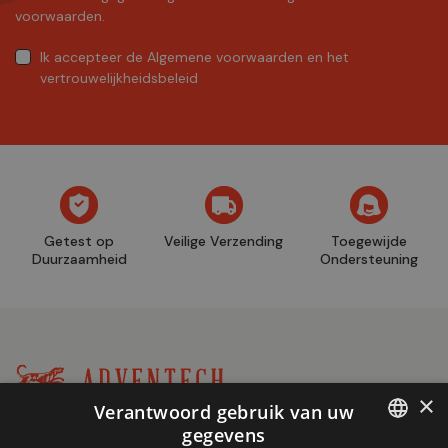
voorwaarden.
Ik accepteer
de Algemene voorwaarden
en
het
vertrouwelijkheidsbeleid
Getest op
Veilige Verzending
Toegewijde
Duurzaamheid
Ondersteuning
×
Verantwoord gebruik van uw
Winkel
gegevens
+32 (0)2 704 93 20