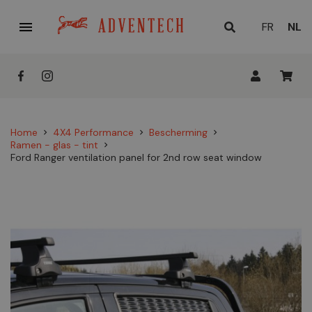

HUID
FR
NL
TAAL
Home
4X4 Performance
Bescherming
chevron_right
chevron_right
chevron_right
Ramen - glas - tint
chevron_right
Ford Ranger ventilation panel for 2nd row seat window