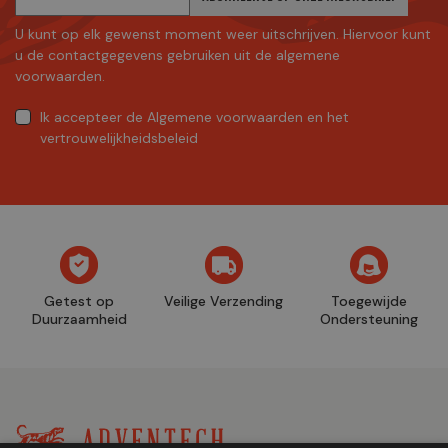
U kunt op elk gewenst moment weer uitschrijven. Hiervoor kunt
u de contactgegevens gebruiken uit de algemene
voorwaarden.
Ik accepteer
de Algemene voorwaarden
en
het
vertrouwelijkheidsbeleid
Getest op
Veilige Verzending
Toegewijde
Duurzaamheid
Ondersteuning