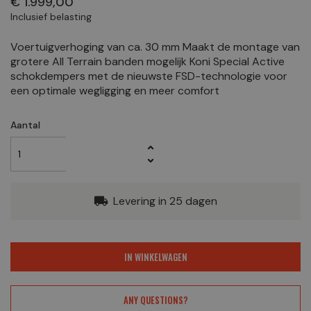
€ 1.999,00
Inclusief belasting
Voertuigverhoging van ca. 30 mm Maakt de montage van
grotere All Terrain banden mogelijk Koni Special Active
schokdempers met de nieuwste FSD-technologie voor
een optimale wegligging en meer comfort
Aantal
Levering in 25 dagen
local_shipping
IN WINKELWAGEN
ANY QUESTIONS?