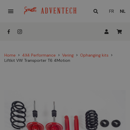

HUID
FR
NL
TAAL
Home
4X4 Performance
Vering
Ophanging kits
chevron_right
chevron_right
chevron_right
chevron_right
Liftkit VW Transporter T6 4Motion