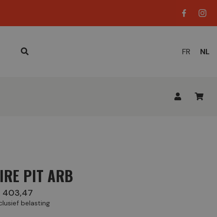
HUID
FR
NL
TAAL
IRE PIT ARB
 403,47
clusief belasting