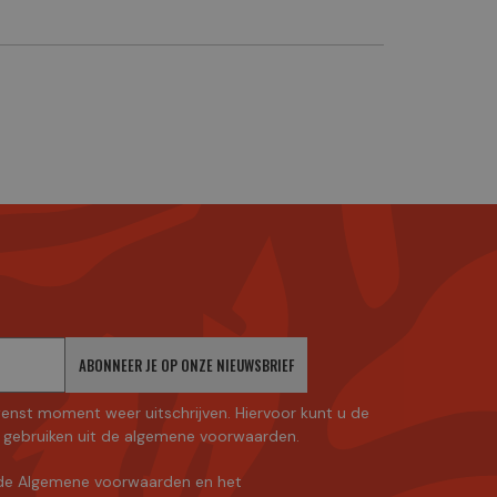
ABONNEER JE OP ONZE NIEUWSBRIEF
enst moment weer uitschrijven. Hiervoor kunt u de
gebruiken uit de algemene voorwaarden.
de Algemene voorwaarden
en
het