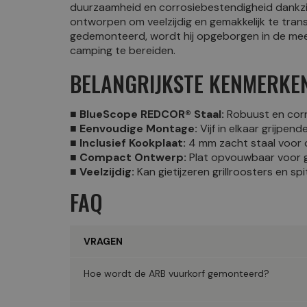
duurzaamheid en corrosiebestendigheid dankzij 
ontworpen om veelzijdig en gemakkelijk te tran
gedemonteerd, wordt hij opgeborgen in de mee
camping te bereiden.
BELANGRIJKSTE KENMERKE
■ BlueScope REDCOR® Staal:
Robuust en corr
■ Eenvoudige Montage:
Vijf in elkaar grijpe
■ Inclusief Kookplaat:
4 mm zacht staal voor d
■ Compact Ontwerp:
Plat opvouwbaar voor g
■ Veelzijdig:
Kan gietijzeren grillroosters en sp
FAQ
VRAGEN
Hoe wordt de ARB vuurkorf gemonteerd?