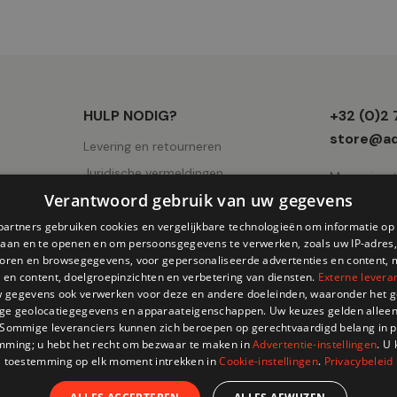
Winkel
HULP NODIG?
+32 (0)2
informati
store@ad
Levering en retourneren
Juridische vermeldingen
Mercuriuss
Verantwoord gebruik van uw gegevens
Gebruiksvoorwaarden
AVV
partners gebruiken cookies en vergelijkbare technologieën om informatie o
slaan en te openen en om persoonsgegevens te verwerken, zoals uw IP-adres,
Cookies pagina
atoren en browsegegevens, voor gepersonaliseerde advertenties en content, 
 en content, doelgroepinzichten en verbetering van diensten.
Externe levera
Privacy
 gegevens ook verwerken voor deze en andere doeleinden, waaronder het g
ge geolocatiegegevens en apparaateigenschappen. Uw keuzes gelden alleen
 Sommige leveranciers kunnen zich beroepen op gerechtvaardigd belang in p
mming; u hebt het recht om bezwaar te maken in
Advertentie-instellingen
. U
toestemming op elk moment intrekken in
Cookie-instellingen
.
Privacybeleid