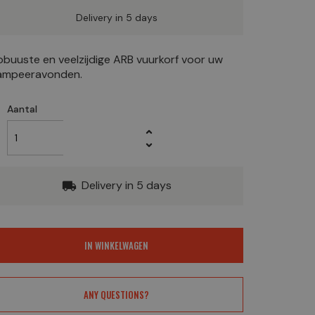
Delivery in 5 days
obuuste en veelzijdige ARB vuurkorf voor uw
ampeeravonden.
Aantal
Delivery in 5 days
local_shipping
IN WINKELWAGEN
ANY QUESTIONS?