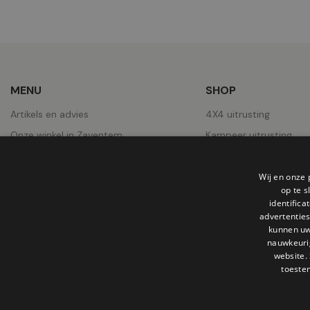
MENU
SHOP
Artikels en advies
4X4 uitrusting
Onze winkel in Zaventem
Kampeer uitrusting
Over ons
Pick-Ups uitrusting
Contact
Wielen
Wij en onze 
op te 
Jobs
Daktenten
identific
advertenties
Onze realisaties
kunnen uw
nauwkeuri
website.
toeste