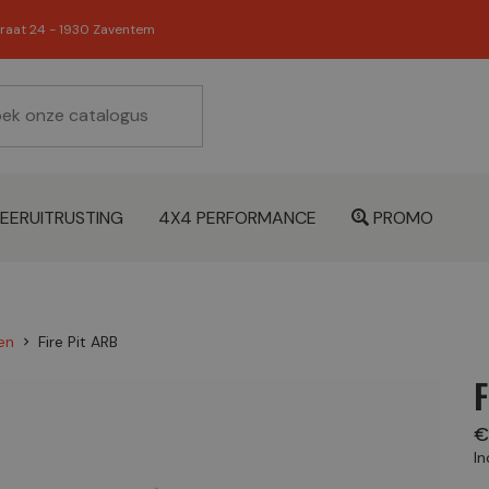
raat 24 - 1930 Zaventem
EERUITRUSTING
4X4 PERFORMANCE
PROMO
en
Fire Pit ARB
chevron_right
F
€
In