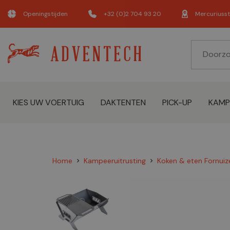
Openingstijden
+32 (0)2 704 93 20
Mercuriusst
KIES UW VOERTUIG
DAKTENTEN
PICK-UP
KAMP
Home
Kampeeruitrusting
Koken & eten Fornuiz
chevron_right
chevron_right