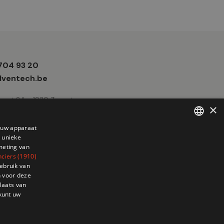
 704 93 20
e
ventech.be
traat 24 - 1930 Zaventem
×
p uw apparaat
 unieke
FRENCH
meting van
DUTCH
nciers (1910)
ebruik van
 voor deze
laats van
 kunt uw