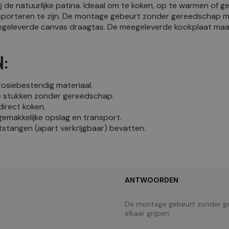
de natuurlijke patina. Ideaal om te koken, op te warmen of ge
sporteren te zijn. De montage gebeurt zonder gereedschap met
geleverde canvas draagtas. De meegeleverde kookplaat maak
N:
osiebestendig materiaal.
nde stukken zonder gereedschap.
irect koken.
emakkelijke opslag en transport.
itstangen (apart verkrijgbaar) bevatten.
ANTWOORDEN
De montage gebeurt zonder ge
elkaar grijpen.