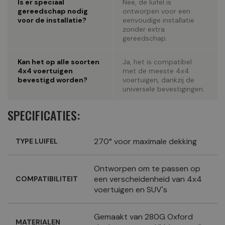
Is er speciaal
Nee, de luifel is
gereedschap nodig
ontworpen voor een
voor de installatie?
eenvoudige installatie
zonder extra
gereedschap.
Kan het op alle soorten
Ja, het is compatibel
4x4 voertuigen
met de meeste 4x4
bevestigd worden?
voertuigen, dankzij de
universele bevestigingen.
SPECIFICATIES:
270° voor maximale dekking
TYPE LUIFEL
Ontworpen om te passen op
een verscheidenheid van 4x4
COMPATIBILITEIT
voertuigen en SUV's
Gemaakt van 280G Oxford
MATERIALEN