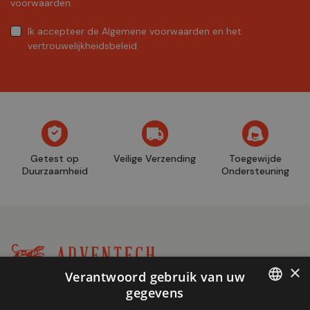
voorwaarden.
Ik accepteer
de Algemene voorwaarden
en
het
vertrouwelijkheidsbeleid
Getest op
Veilige Verzending
Toegewijde
Duurzaamheid
Ondersteuning
×
Verantwoord gebruik van uw
Winkel
gegevens
+32 (0)2 704 93 20
informatie
FRENCH