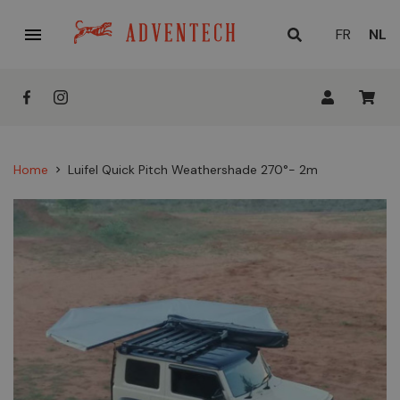

HUID
FR
NL
TAAL
Home
Luifel Quick Pitch Weathershade 270°- 2m
chevron_right