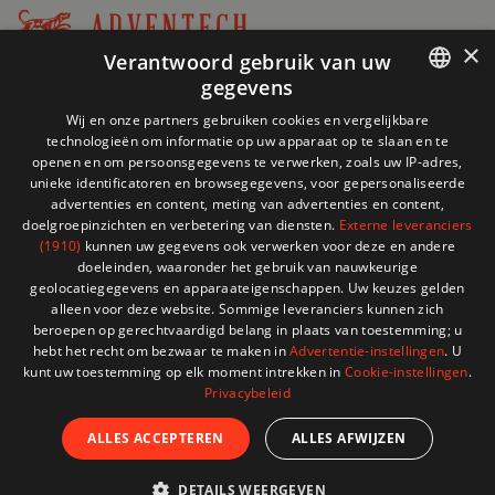
×
Verantwoord gebruik van uw
Winkel
gegevens
+32 (0)2 704 93 20
informatie
FRENCH
store@adventech.be
Wij en onze partners gebruiken cookies en vergelijkbare
technologieën om informatie op uw apparaat op te slaan en te
Mercuriusstraat 24 - 1930 Zaventem
DUTCH
openen en om persoonsgegevens te verwerken, zoals uw IP-adres,
unieke identificatoren en browsegegevens, voor gepersonaliseerde
MENU
advertenties en content, meting van advertenties en content,
doelgroepinzichten en verbetering van diensten.
Externe leveranciers
(1910)
kunnen uw gegevens ook verwerken voor deze en andere
SHOP
doeleinden, waaronder het gebruik van nauwkeurige
geolocatiegegevens en apparaateigenschappen. Uw keuzes gelden
alleen voor deze website. Sommige leveranciers kunnen zich
HULP NODIG?
beroepen op gerechtvaardigd belang in plaats van toestemming; u
hebt het recht om bezwaar te maken in
Advertentie-instellingen
. U
kunt uw toestemming op elk moment intrekken in
Cookie-instellingen
.
Privacybeleid
© 2026 Adventech. Created by
ATdesign
. Developped
ALLES ACCEPTEREN
ALLES AFWIJZEN
by
Wepika
DETAILS WEERGEVEN