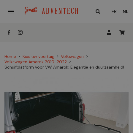

HUID
FR
NL
TAAL
Home
Kies uw voertuig
Volkswagen
chevron_right
chevron_right
chevron_right
Volkswagen Amarok 2010-2022
chevron_right
Schuifplatform voor VW Amarok: Elegantie en duurzaamheid!