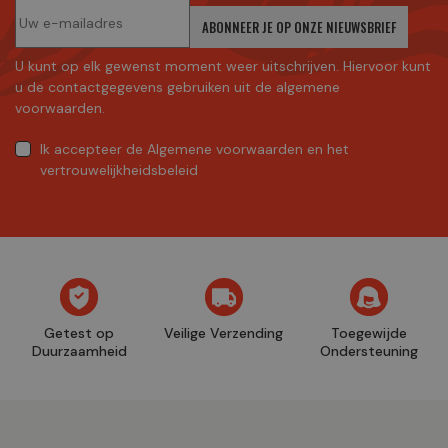
ABONNEER JE OP ONZE NIEUWSBRIEF
U kunt op elk gewenst moment weer uitschrijven. Hiervoor kunt
u de contactgegevens gebruiken uit de algemene
voorwaarden.
Ik accepteer
de Algemene voorwaarden
en
het
vertrouwelijkheidsbeleid
Getest op
Veilige Verzending
Toegewijde
Duurzaamheid
Ondersteuning