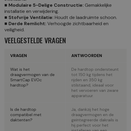
■ Modulaire 5-Delige Constructie:
Gemakkelijke
installatie en verwijdering.
■ Stofvrije Ventilatie:
Houdt de laadruimte schoon.
■ Derde Remlicht:
Verhoogde zichtbaarheid en
veiligheid.
VEELGESTELDE VRAGEN
VRAGEN
ANTWOORDEN
Wat is het
De hardtop ondersteunt
draagvermogen van de
tot 150 kg tijdens het
SmartCap EVOc
rijden en 350 kg
hardtop?
stilstaand, ideaal voor
het vervoeren van zware
apparatuur.
Is de hardtop
Ja, dankzij het hoge
compatibel met
draagvermogen en de
daktenten?
geïntegreerde dakrails is
hij perfect voor het
installeren van een