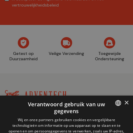
vertrouwelijkheidsbeleid
Getest op
Veilige Verzending
Toegewijde
Duurzaamheid
Ondersteuning
×
Verantwoord gebruik van uw
Winkel
gegevens
+32 (0)2 704 93 20
informatie
FRENCH
store@adventech.be
Wij en onze partners gebruiken cookies en vergelijkbare
technologieën om informatie op uw apparaat op te slaan en te
Mercuriusstraat 24 - 1930 Zaventem
DUTCH
openen en om persoonsgegevens te verwerken, zoals uw IP-adres,