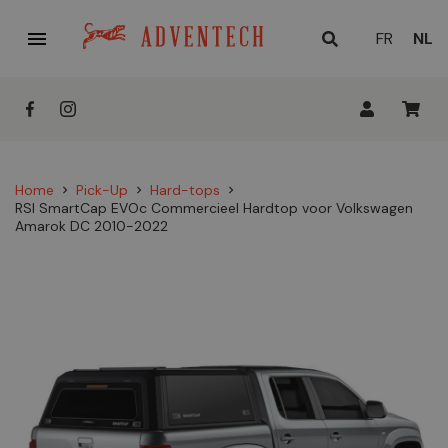

HUID
FR
NL
TAAL
Home
Pick-Up
Hard-tops
chevron_right
chevron_right
chevron_right
RSI SmartCap EVOc Commercieel Hardtop voor Volkswagen
Amarok DC 2010-2022