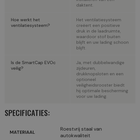
daktent.
Hoe werkt het
Het ventilatiesysteem
ventilatiesysteem?
creëert een positieve
druk in de laadruimte,
waardoor stof buiten
blijft en uw lading schoon
blijft.
Is de SmartCap EVOc
Ja, met dubbelwandige
veilig?
zijdeuren,
drukknopsloten en een
optioneel
veiligheidsrooster biedt
hij optimale bescherming
voor uw lading.
SPECIFICATIES:
Roestvrij staal van
MATERIAAL
autokwaliteit