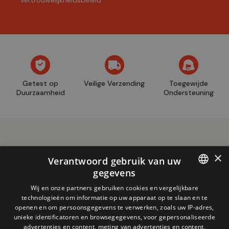
vertrouwelijkheidsbeleid
Getest op
Veilige Verzending
Toegewijde
Duurzaamheid
Ondersteuning
×
Verantwoord gebruik van uw
gegevens
Winkel
+32 (0)2 704 93 20
FRENCH
Wij en onze partners gebruiken cookies en vergelijkbare
informatie
store@adventech.be
technologieën om informatie op uw apparaat op te slaan en te
DUTCH
openen en om persoonsgegevens te verwerken, zoals uw IP-adres,
Mercuriusstraat 24 - 1930 Zaventem
unieke identificatoren en browsegegevens, voor gepersonaliseerde
advertenties en content, meting van advertenties en content,