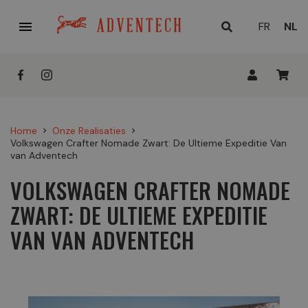

HUID
FR
NL
TAAL
Home
Onze Realisaties
chevron_right
chevron_right
Volkswagen Crafter Nomade Zwart: De Ultieme Expeditie Van
van Adventech
VOLKSWAGEN CRAFTER NOMADE
ZWART: DE ULTIEME EXPEDITIE
VAN VAN ADVENTECH