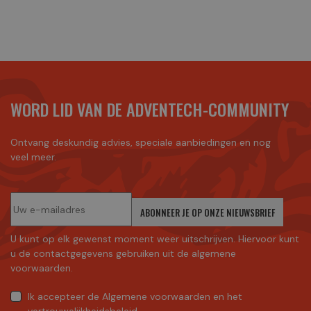
WORD LID VAN DE ADVENTECH-COMMUNITY
Ontvang deskundig advies, speciale aanbiedingen en nog
veel meer.
ABONNEER JE OP ONZE NIEUWSBRIEF
U kunt op elk gewenst moment weer uitschrijven. Hiervoor kunt
u de contactgegevens gebruiken uit de algemene
voorwaarden.
Ik accepteer
de Algemene voorwaarden
en
het