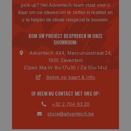
pick-up? Het Adventech-team staat voor u
klaar om uw ideeën om te zetten in realiteit en
u te helpen de ideale reisgezel te bouwen.
KOM UW PROJECT BESPREKEN IN ONZE
SHOWROOM:
Adventech 4X4, Mercuriusstraat 24,
1930 Zaventem
(Open Ma‑Vr 8u‑17u30 / Za 10u‑14u)
Bekijk op kaart & Info
OF NEEM NU CONTACT MET ONS OP:
+32 2 704 93 20
store@adventech.be