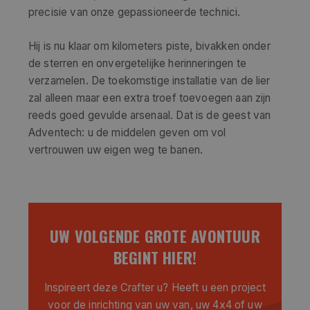
precisie van onze gepassioneerde technici.
Hij is nu klaar om kilometers piste, bivakken onder
de sterren en onvergetelijke herinneringen te
verzamelen. De toekomstige installatie van de lier
zal alleen maar een extra troef toevoegen aan zijn
reeds goed gevulde arsenaal. Dat is de geest van
Adventech: u de middelen geven om vol
vertrouwen uw eigen weg te banen.
UW VOLGENDE GROTE AVONTUUR
BEGINT HIER!
Inspireert deze Crafter u? Heeft u een project
voor de inrichting van uw van, uw 4x4 of uw