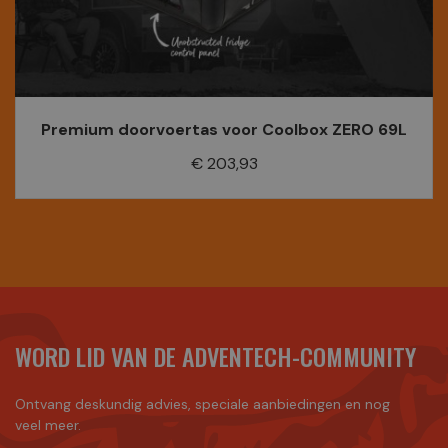
Premium doorvoertas voor Coolbox ZERO 69L
Prijs
€ 203,93
WORD LID VAN DE ADVENTECH-COMMUNITY
Ontvang deskundig advies, speciale aanbiedingen en nog
veel meer.