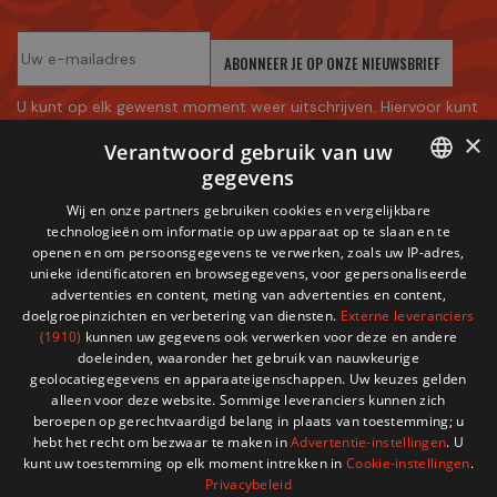
ABONNEER JE OP ONZE NIEUWSBRIEF
U kunt op elk gewenst moment weer uitschrijven. Hiervoor kunt
u de contactgegevens gebruiken uit de algemene
×
Verantwoord gebruik van uw
voorwaarden.
gegevens
Ik accepteer
de Algemene voorwaarden
en
het
FRENCH
Wij en onze partners gebruiken cookies en vergelijkbare
vertrouwelijkheidsbeleid
technologieën om informatie op uw apparaat op te slaan en te
DUTCH
openen en om persoonsgegevens te verwerken, zoals uw IP-adres,
unieke identificatoren en browsegegevens, voor gepersonaliseerde
advertenties en content, meting van advertenties en content,
doelgroepinzichten en verbetering van diensten.
Externe leveranciers
(1910)
kunnen uw gegevens ook verwerken voor deze en andere
doeleinden, waaronder het gebruik van nauwkeurige
geolocatiegegevens en apparaateigenschappen. Uw keuzes gelden
alleen voor deze website. Sommige leveranciers kunnen zich
Getest op
Veilige Verzending
Toegewijde
beroepen op gerechtvaardigd belang in plaats van toestemming; u
Duurzaamheid
Ondersteuning
hebt het recht om bezwaar te maken in
Advertentie-instellingen
. U
kunt uw toestemming op elk moment intrekken in
Cookie-instellingen
.
Privacybeleid