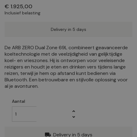
€ 1.925,00
Inclusief belasting
Delivery in 5 days
De ARB ZERO Dual Zone 69L combineert geavanceerde
koeltechnologie met de veelzijdigheid van gelijktijdige
koel- en vrieszones. Hij is ontworpen voor veeleisende
reizigers en houdt je eten en drinken vers tijdens lange
reizen, terwijl je hem op afstand kunt bedienen via
Bluetooth. Een betrouwbare en stijlvolle oplossing voor
al je avonturen.
Aantal
Delivery in 5 days
local_shipping