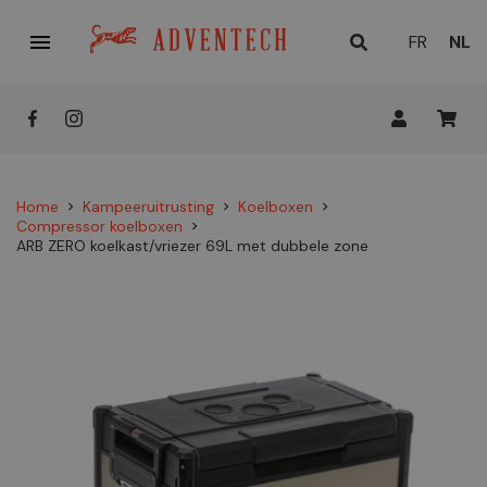

HUID
FR
NL
TAAL
Home
Kampeeruitrusting
Koelboxen
chevron_right
chevron_right
chevron_right
Compressor koelboxen
chevron_right
ARB ZERO koelkast/vriezer 69L met dubbele zone