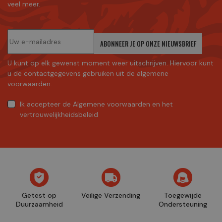
veel meer.
ABONNEER JE OP ONZE NIEUWSBRIEF
U kunt op elk gewenst moment weer uitschrijven. Hiervoor kunt
u de contactgegevens gebruiken uit de algemene
voorwaarden.
Ik accepteer
de Algemene voorwaarden
en
het
vertrouwelijkheidsbeleid
Getest op
Veilige Verzending
Toegewijde
Duurzaamheid
Ondersteuning