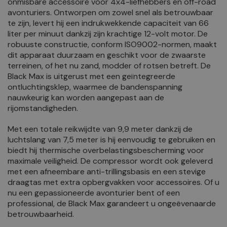
onmisbare accessoire voor 4x4-liefhebbers en off-road
avonturiers. Ontworpen om zowel snel als betrouwbaar
te zijn, levert hij een indrukwekkende capaciteit van 66
liter per minuut dankzij zijn krachtige 12-volt motor. De
robuuste constructie, conform ISO9002-normen, maakt
dit apparaat duurzaam en geschikt voor de zwaarste
terreinen, of het nu zand, modder of rotsen betreft. De
Black Max is uitgerust met een geïntegreerde
ontluchtingsklep, waarmee de bandenspanning
nauwkeurig kan worden aangepast aan de
rijomstandigheden.
Met een totale reikwijdte van 9,9 meter dankzij de
luchtslang van 7,5 meter is hij eenvoudig te gebruiken en
biedt hij thermische overbelastingsbescherming voor
maximale veiligheid. De compressor wordt ook geleverd
met een afneembare anti-trillingsbasis en een stevige
draagtas met extra opbergvakken voor accessoires. Of u
nu een gepassioneerde avonturier bent of een
professional, de Black Max garandeert u ongeëvenaarde
betrouwbaarheid.