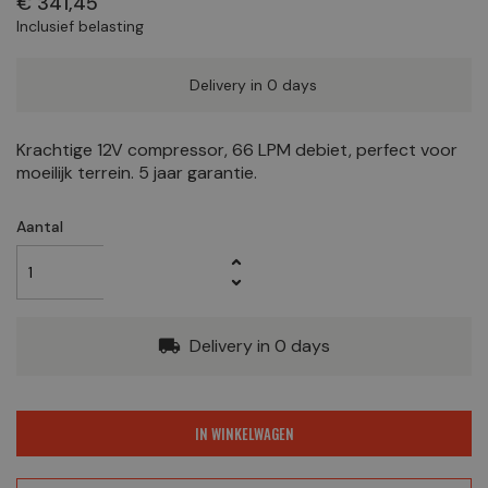
€ 341,45
Inclusief belasting
Delivery in 0 days
Krachtige 12V compressor, 66 LPM debiet, perfect voor
moeilijk terrein. 5 jaar garantie.
Aantal
Delivery in 0 days
local_shipping
IN WINKELWAGEN