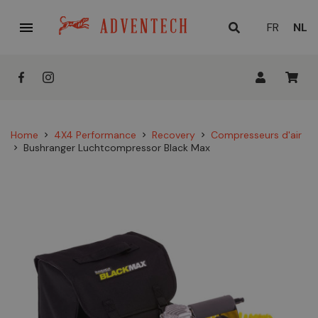

HUID
FR
NL
TAAL
Home
4X4 Performance
Recovery
Compresseurs d'air
chevron_right
chevron_right
chevron_right
Bushranger Luchtcompressor Black Max
chevron_right