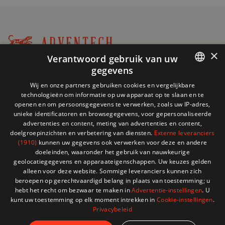
×
Verantwoord gebruik van uw
Winkel
gegevens
+32 (0)2 704 93 20
informatie
FRENCH
store@adventech.be
Wij en onze partners gebruiken cookies en vergelijkbare
technologieën om informatie op uw apparaat op te slaan en te
Mercuriusstraat 24 - 1930 Zaventem
DUTCH
openen en om persoonsgegevens te verwerken, zoals uw IP-adres,
unieke identificatoren en browsegegevens, voor gepersonaliseerde
MENU
advertenties en content, meting van advertenties en content,
doelgroepinzichten en verbetering van diensten.
Externe leveranciers
(1910)
kunnen uw gegevens ook verwerken voor deze en andere
SHOP
doeleinden, waaronder het gebruik van nauwkeurige
geolocatiegegevens en apparaateigenschappen. Uw keuzes gelden
alleen voor deze website. Sommige leveranciers kunnen zich
HULP NODIG?
beroepen op gerechtvaardigd belang in plaats van toestemming; u
hebt het recht om bezwaar te maken in
Advertentie-instellingen
. U
kunt uw toestemming op elk moment intrekken in
Cookie-instellingen
.
Privacybeleid