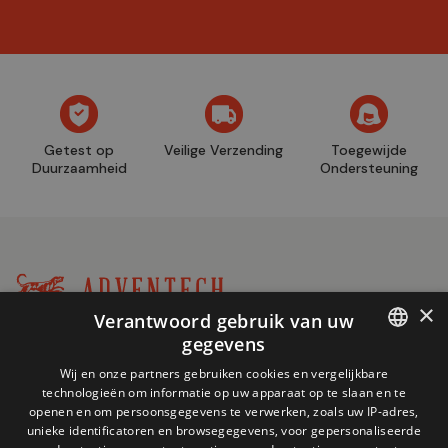
Getest op
Veilige Verzending
Toegewijde
Duurzaamheid
Ondersteuning
×
Verantwoord gebruik van uw
Winkel
gegevens
+32 (0)2 704 93 20
informatie
FRENCH
store@adventech.be
Wij en onze partners gebruiken cookies en vergelijkbare
technologieën om informatie op uw apparaat op te slaan en te
Mercuriusstraat 24 - 1930 Zaventem
DUTCH
openen en om persoonsgegevens te verwerken, zoals uw IP-adres,
unieke identificatoren en browsegegevens, voor gepersonaliseerde