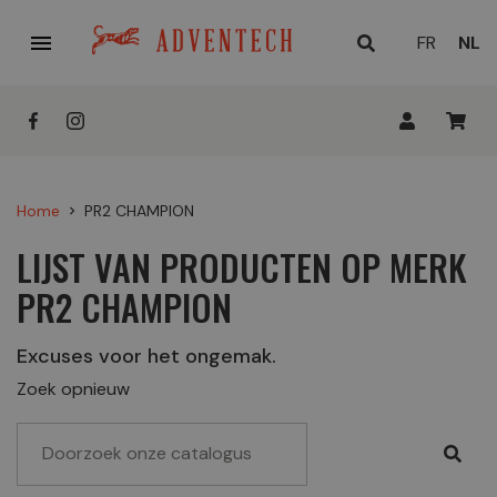

HUID
FR
NL
TAAL
Home
PR2 CHAMPION
chevron_right
LIJST VAN PRODUCTEN OP MERK
PR2 CHAMPION
Excuses voor het ongemak.
Zoek opnieuw