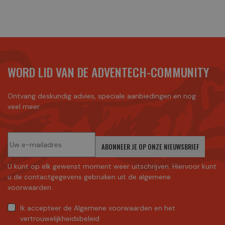
WORD LID VAN DE ADVENTECH-COMMUNITY
Ontvang deskundig advies, speciale aanbiedingen en nog
veel meer.
ABONNEER JE OP ONZE NIEUWSBRIEF
U kunt op elk gewenst moment weer uitschrijven. Hiervoor kunt
u de contactgegevens gebruiken uit de algemene
voorwaarden.
Ik accepteer
de Algemene voorwaarden
en
het
vertrouwelijkheidsbeleid