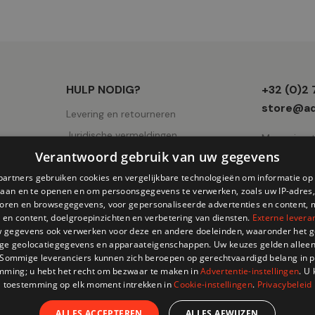
Winkel
HULP NODIG?
+32 (0)2
informati
store@ad
Levering en retourneren
Juridische vermeldingen
Mercuriuss
Verantwoord gebruik van uw gegevens
Gebruiksvoorwaarden
AVV
partners gebruiken cookies en vergelijkbare technologieën om informatie o
slaan en te openen en om persoonsgegevens te verwerken, zoals uw IP-adres,
Cookies pagina
atoren en browsegegevens, voor gepersonaliseerde advertenties en content, 
 en content, doelgroepinzichten en verbetering van diensten.
Externe levera
Privacy
 gegevens ook verwerken voor deze en andere doeleinden, waaronder het g
ge geolocatiegegevens en apparaateigenschappen. Uw keuzes gelden alleen
 Sommige leveranciers kunnen zich beroepen op gerechtvaardigd belang in p
mming; u hebt het recht om bezwaar te maken in
Advertentie-instellingen
. U
toestemming op elk moment intrekken in
Cookie-instellingen
.
Privacybeleid
ALLES ACCEPTEREN
ALLES AFWIJZEN