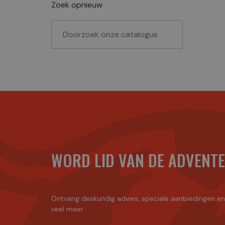
Zoek opnieuw
WORD LID VAN DE ADVENT
Ontvang deskundig advies, speciale aanbiedingen e
veel meer.