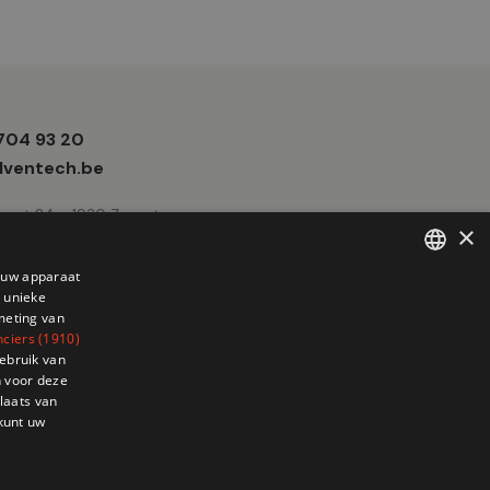
 704 93 20
e
ventech.be
traat 24 - 1930 Zaventem
×
p uw apparaat
 unieke
FRENCH
meting van
DUTCH
nciers (1910)
ebruik van
 voor deze
laats van
 kunt uw