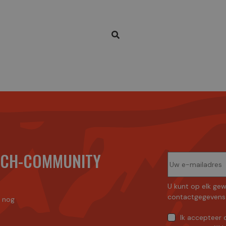
ECH-COMMUNITY
U kunt op elk gew
contactgegevens 
n nog
Ik accepteer