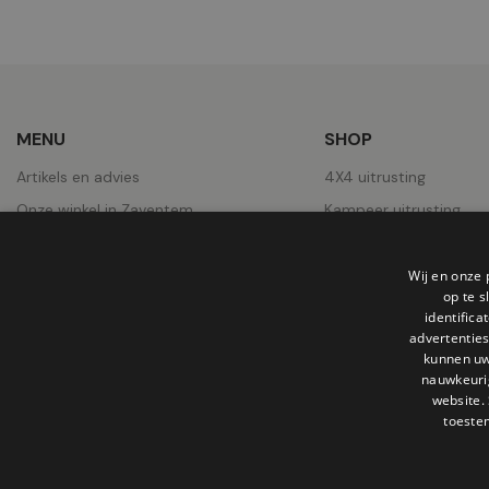
MENU
SHOP
Artikels en advies
4X4 uitrusting
Onze winkel in Zaventem
Kampeer uitrusting
Over ons
Pick-Ups uitrusting
Contact
Wielen
Wij en onze 
op te 
Jobs
Daktenten
identific
advertenties
Onze realisaties
kunnen uw
nauwkeuri
website.
toeste