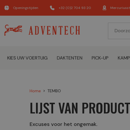
Openingstijden
+32 (0)2 704 93 20
Mercuriusst
KIES UW VOERTUIG
DAKTENTEN
PICK-UP
KAMP
Home
TEMBO
chevron_right
LIJST VAN PRODUC
Excuses voor het ongemak.