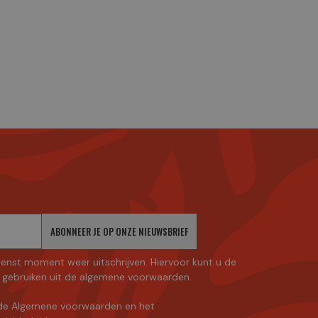
ABONNEER JE OP ONZE NIEUWSBRIEF
enst moment weer uitschrijven. Hiervoor kunt u de
gebruiken uit de algemene voorwaarden.
de Algemene voorwaarden
en
het