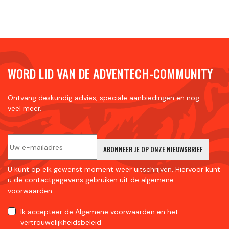
WORD LID VAN DE ADVENTECH-COMMUNITY
Ontvang deskundig advies, speciale aanbiedingen en nog
veel meer.
ABONNEER JE OP ONZE NIEUWSBRIEF
U kunt op elk gewenst moment weer uitschrijven. Hiervoor kunt
u de contactgegevens gebruiken uit de algemene
voorwaarden.
Ik accepteer
de Algemene voorwaarden
en
het
vertrouwelijkheidsbeleid