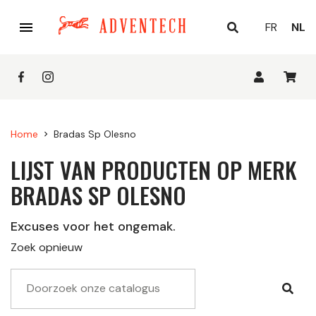

HUID
FR
NL
TAAL
Home
Bradas Sp Olesno
chevron_right
LIJST VAN PRODUCTEN OP MERK
BRADAS SP OLESNO
Excuses voor het ongemak.
Zoek opnieuw