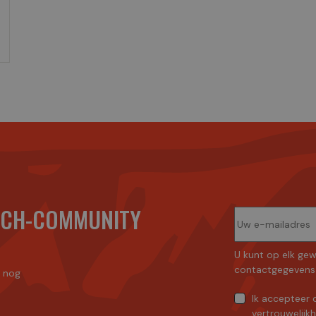
ECH-COMMUNITY
U kunt op elk gew
contactgegevens 
n nog
Ik accepteer
vertrouwelijk