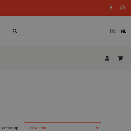
HUID
FR
NL
TAAL
Sorteer op: