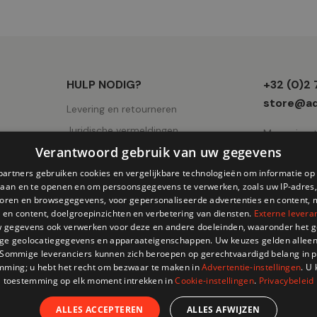
Winkel
HULP NODIG?
+32 (0)2
informati
store@ad
Levering en retourneren
Juridische vermeldingen
Mercuriuss
Verantwoord gebruik van uw gegevens
Gebruiksvoorwaarden
AVV
partners gebruiken cookies en vergelijkbare technologieën om informatie o
slaan en te openen en om persoonsgegevens te verwerken, zoals uw IP-adres,
Cookies pagina
atoren en browsegegevens, voor gepersonaliseerde advertenties en content, 
 en content, doelgroepinzichten en verbetering van diensten.
Externe levera
Privacy
 gegevens ook verwerken voor deze en andere doeleinden, waaronder het g
ge geolocatiegegevens en apparaateigenschappen. Uw keuzes gelden alleen
 Sommige leveranciers kunnen zich beroepen op gerechtvaardigd belang in p
mming; u hebt het recht om bezwaar te maken in
Advertentie-instellingen
. U
toestemming op elk moment intrekken in
Cookie-instellingen
.
Privacybeleid
ALLES ACCEPTEREN
ALLES AFWIJZEN
© 202