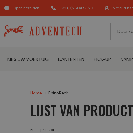
Openingstijden
+32 (0)2 704 93 20
Mercuriusst
KIES UW VOERTUIG
DAKTENTEN
PICK-UP
KAMP
Home
RhinoRack
chevron_right
LIJST VAN PRODUC
Er is 1 product.