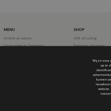
MENU
SHOP
Artikels en advies
4X4 uitrusting
Onze winkel in Zaventem
Kampeer uitrusting
Over ons
Pick-Ups uitrusting
Contact
Wielen
Wij en onze 
op te 
Jobs
Daktenten
identific
advertenties
Onze realisaties
kunnen uw
nauwkeuri
website.
toeste