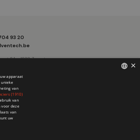
 704 93 20
e
ventech.be
traat 24 - 1930 Zaventem
×
p uw apparaat
 unieke
FRENCH
meting van
DUTCH
nciers (1910)
ebruik van
 voor deze
laats van
 kunt uw
6 Adventech. Created by
ATdesign
. Developped by
Wepika