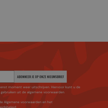
ABONNEER JE OP ONZE NIEUWSBRIEF
enst moment weer uitschrijven. Hiervoor kunt u de
gebruiken uit de algemene voorwaarden.
de Algemene voorwaarden
en
het
heidsbeleid