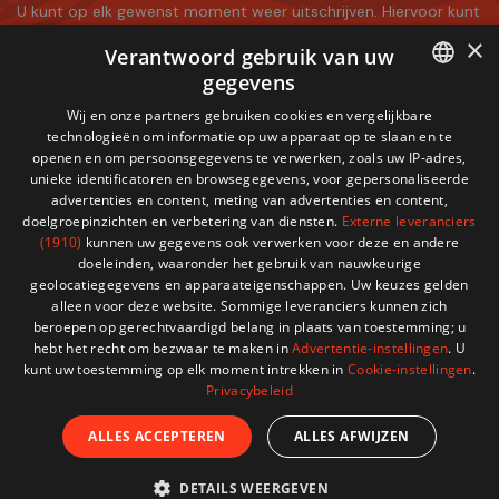
U kunt op elk gewenst moment weer uitschrijven. Hiervoor kunt
u de contactgegevens gebruiken uit de algemene
×
Verantwoord gebruik van uw
voorwaarden.
gegevens
Ik accepteer
de Algemene voorwaarden
en
het
FRENCH
Wij en onze partners gebruiken cookies en vergelijkbare
vertrouwelijkheidsbeleid
technologieën om informatie op uw apparaat op te slaan en te
DUTCH
openen en om persoonsgegevens te verwerken, zoals uw IP-adres,
unieke identificatoren en browsegegevens, voor gepersonaliseerde
advertenties en content, meting van advertenties en content,
doelgroepinzichten en verbetering van diensten.
Externe leveranciers
(1910)
kunnen uw gegevens ook verwerken voor deze en andere
doeleinden, waaronder het gebruik van nauwkeurige
geolocatiegegevens en apparaateigenschappen. Uw keuzes gelden
alleen voor deze website. Sommige leveranciers kunnen zich
Getest op
Veilige Verzending
Toegewijde
beroepen op gerechtvaardigd belang in plaats van toestemming; u
Duurzaamheid
Ondersteuning
hebt het recht om bezwaar te maken in
Advertentie-instellingen
. U
kunt uw toestemming op elk moment intrekken in
Cookie-instellingen
.
Privacybeleid
ALLES ACCEPTEREN
ALLES AFWIJZEN
DETAILS WEERGEVEN