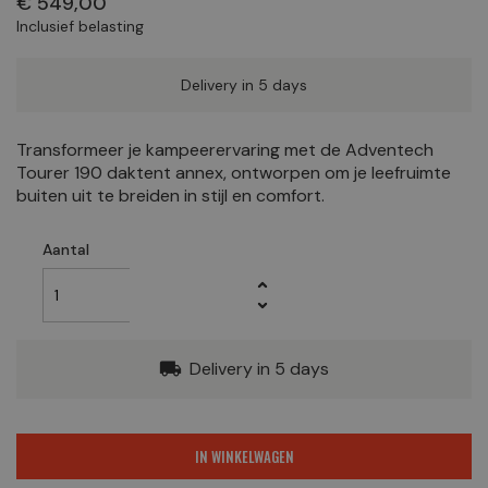
€ 549,00
Inclusief belasting
Delivery in 5 days
Transformeer je kampeerervaring met de Adventech
Tourer 190 daktent annex, ontworpen om je leefruimte
buiten uit te breiden in stijl en comfort.
Aantal
Delivery in 5 days
local_shipping
IN WINKELWAGEN