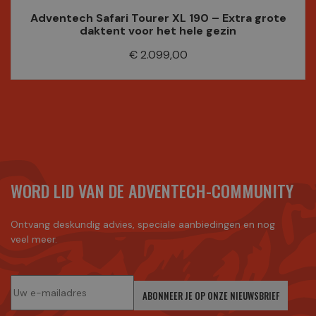
Adventech Safari Tourer XL 190 – Extra grote
daktent voor het hele gezin
Prijs
€ 2.099,00
WORD LID VAN DE ADVENTECH-COMMUNITY
Ontvang deskundig advies, speciale aanbiedingen en nog
veel meer.
ABONNEER JE OP ONZE NIEUWSBRIEF