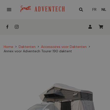

HUID
FR
NL
TAAL
Home
Daktenten
Accessoires voor Daktenten
chevron_right
chevron_right
chevron_right
Annex voor Adventech Tourer 190 daktent