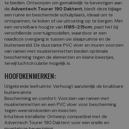
te bieden. Ontworpen om gemakkelijk te bevestigen aan
de
Adventech Tourer 190 Daktent
, biedt deze bijlage
een ruime en beschermde schuilplaats, ideaal om te
ontspannen, te koken of uw uitrusting op te bergen. Met
een verstelbare hoogte van
H185-215cm
, past het bij
verschillende voertuigmodellen, waardoor er een
naadloze overgang is tussen uw slaapruimte en de
buitenwereld. De duurzame PVC vloer en muren voorzien
van ramen met muskietennetten bieden optimale
bescherming tegen de elementen en kleine beestjes,
terwijl luchtcirculatie mogelijk is.
HOOFDKENMERKEN:
Uitgebreide leefruimte: Verhoogt aanzienlijk de bruikbare
buitenruimte.
Bescherming en comfort: Voorzien van ramen met
muskietennetten en een PVC vloer voor bescherming
tegen weersinvloeden en insecten.
Intuïtieve installatie: Ontwerp compatibel met de
Adventech Tourer 190 Daktent voor een snelle en
moeiteloze bevestiging.