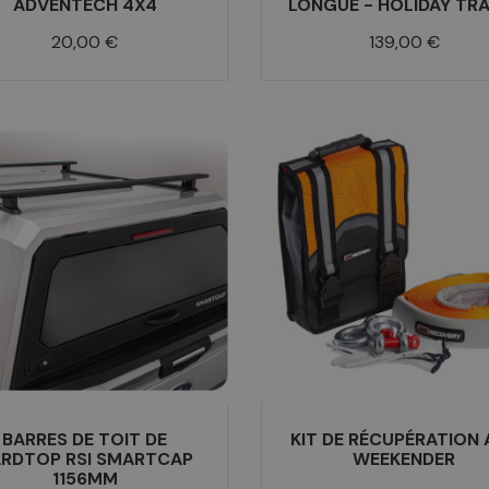
ADVENTECH 4X4
LONGUE - HOLIDAY TR
Prix
Prix
20,00 €
139,00 €
BARRES DE TOIT DE
KIT DE RÉCUPÉRATION 
RDTOP RSI SMARTCAP
WEEKENDER
1156MM