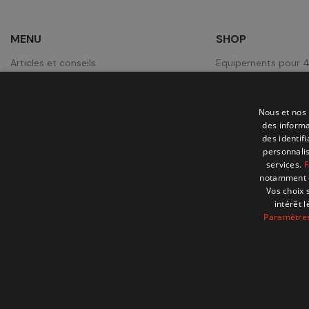
MENU
SHOP
Articles et conseils
Equipements pour 
Notre magasin à Zaventem
Expedition & Campi
A propos
Equipements pour P
Nous et nos 
Contact
Roues
des informa
des identif
Jobs
Tentes de toit
personnalis
services.
F
Nos réalisations
notamment en
Vos choix 
intérêt 
Paramètres