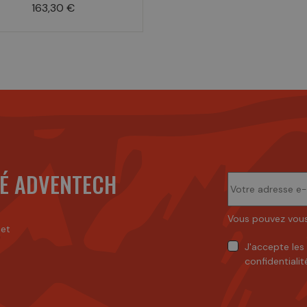
Prix
163,30 €
É ADVENTECH
Vous pouvez vous
 et
J'accepte
les
confidentialit