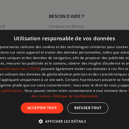
BESOIN D'AIDE ?
4x4
Livraison et Retour
ng
Mentions légales
Utilisation responsable de vos données
ick-Ups
Conditions d'utilisation
partenaires utilisons des cookies et des technologies similaires pour stocker
CGV
tions sur votre appareil et traiter des données personnelles, telles que votre
iants uniques et des données de navigation, afin de proposer des publicités e
Page Cookies
és, mesurer les publicités et le contenu, obtenir des insights d’audience et a
ournisseurs tiers (1910)
peuvent également traiter vos données à ces fins et 
Politique de Confidentialité
 utilisant des données de géolocalisation précises et des caractéristiques d
s’appliquent uniquement à ce site web. Certains fournisseurs peuvent se fond
légitime plutôt que sur votre consentement ; vous avez le droit de vous y opp
 publicitaires
. Vous pouvez retirer votre consentement à tout moment dans
des cookies
.
Politique de confidentialité
ACCEPTER TOUT
REFUSER TOUT
© 202
AFFICHER LES DÉTAILS