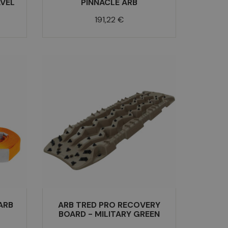
AVEL
PINNACLE ARB
Prix
191,22 €
ARB
ARB TRED PRO RECOVERY
BOARD - MILITARY GREEN