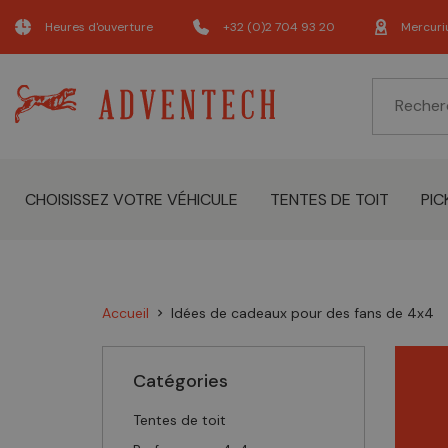
Heures d'ouverture
+32 (0)2 704 93 20
Mercuri
CHOISISSEZ VOTRE VÉHICULE
TENTES DE TOIT
PIC
Accueil
Idées de cadeaux pour des fans de 4x4
chevron_right
Catégories
Tentes de toit