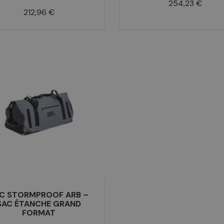
Prix
254,23 €
Prix
212,96 €
C STORMPROOF ARB –
SAC ÉTANCHE GRAND
FORMAT