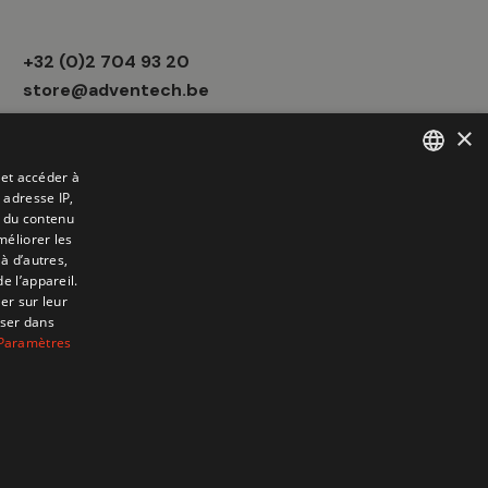
Informations
+32 (0)2 704 93 20
boutique
store@adventech.be
×
Mercuriusstraat 24 - 1930 Zaventem
 et accéder à
 adresse IP,
FRENCH
t du contenu
DUTCH
méliorer les
à d’autres,
e l’appareil.
er sur leur
oser dans
Paramètres
6 Adventech. Created by
ATdesign
. Developped by
Wepika