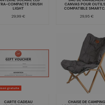
TRA-COMPACTE CRUSH
CANVAS POUR OUTILS
LIGHT
COMPATIBLE SMARTC
Prix
Prix
29,99 €
29,95 €
aison gratuite
CARTE CADEAU
CHAISE DE CAMPIN