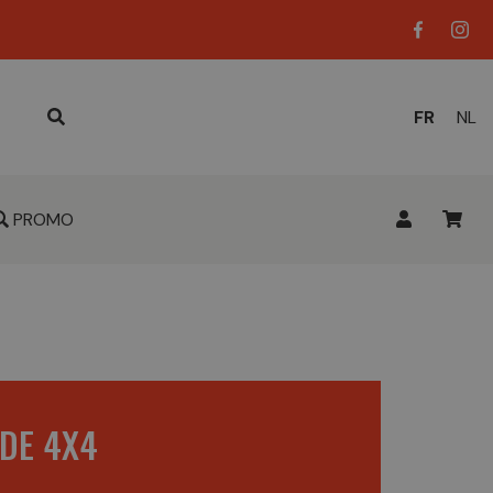
LANGUE
FR
NL
ACTUELL
:
PROMO
 DE 4X4