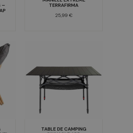
 –
TERRAFIRMA
AP
Prix
25,99 €
G
TABLE DE CAMPING