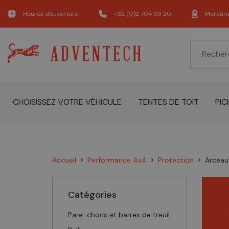
Heures d'ouverture
+32 (0)2 704 93 20
Mercuri
CHOISISSEZ VOTRE VÉHICULE
TENTES DE TOIT
PIC
Accueil
Performance 4x4
Protection
Arceau
chevron_right
chevron_right
chevron_right
Catégories
Pare-chocs et barres de treuil