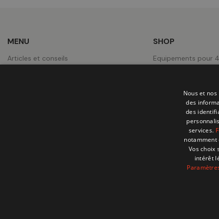
MENU
SHOP
Articles et conseils
Equipements pour 
Notre magasin à Zaventem
Expedition & Campi
A propos
Equipements pour P
Nous et nos 
Contact
Roues
des informa
des identif
Jobs
Tentes de toit
personnalis
services.
F
Nos réalisations
notamment en
Vos choix 
intérêt 
Paramètres