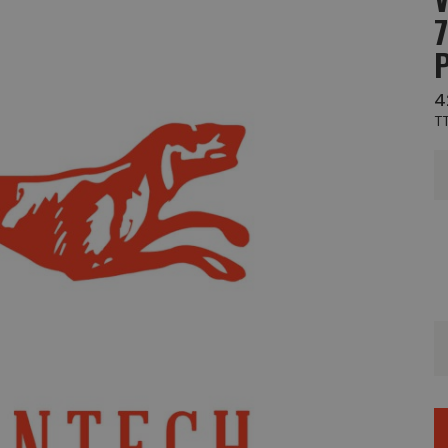
7
4
T