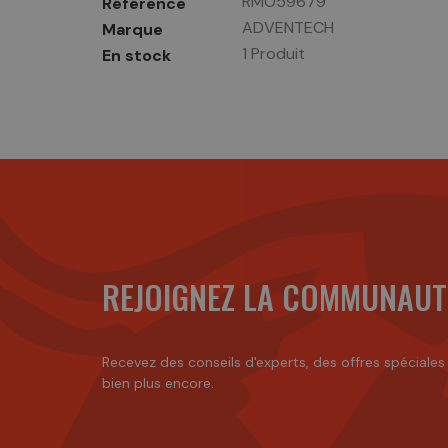
RMO59679
Référence
ADVENTECH
Marque
1 Produit
En stock
REJOIGNEZ LA COMMUNAUT
Recevez des conseils d'experts, des offres spéciales
bien plus encore.