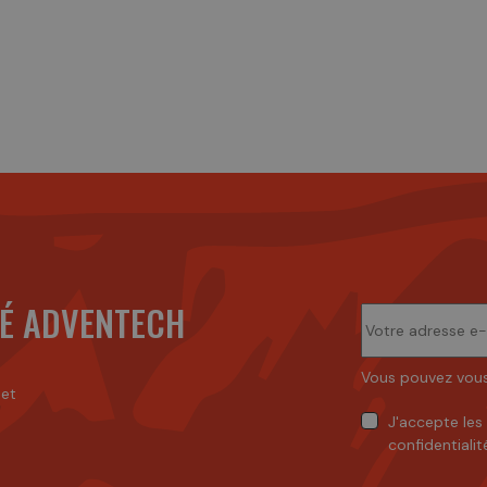
É ADVENTECH
Vous pouvez vous
 et
J'accepte
les
confidentialit