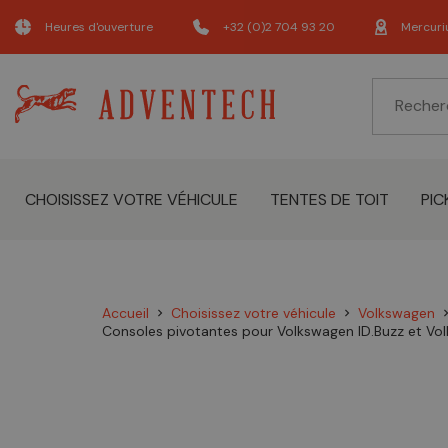
Heures d'ouverture
+32 (0)2 704 93 20
Mercuri
CHOISISSEZ VOTRE VÉHICULE
TENTES DE TOIT
PIC
Accueil
Choisissez votre véhicule
Volkswagen
chevron_right
chevron_right
chevron_
Consoles pivotantes pour Volkswagen ID.Buzz et Vol