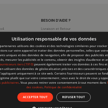
BESOIN D'AIDE ?
4x4
Livraison et Retour
ng
Mentions légales
Utilisation responsable de vos données
ick-Ups
Conditions d'utilisation
partenaires utilisons des cookies et des technologies similaires pour stocker
CGV
tions sur votre appareil et traiter des données personnelles, telles que votre
iants uniques et des données de navigation, afin de proposer des publicités e
Page Cookies
és, mesurer les publicités et le contenu, obtenir des insights d’audience et a
ournisseurs tiers (1910)
peuvent également traiter vos données à ces fins et 
Politique de Confidentialité
 utilisant des données de géolocalisation précises et des caractéristiques d
s’appliquent uniquement à ce site web. Certains fournisseurs peuvent se fond
légitime plutôt que sur votre consentement ; vous avez le droit de vous y opp
 publicitaires
. Vous pouvez retirer votre consentement à tout moment dans
des cookies
.
Politique de confidentialité
ACCEPTER TOUT
REFUSER TOUT
© 202