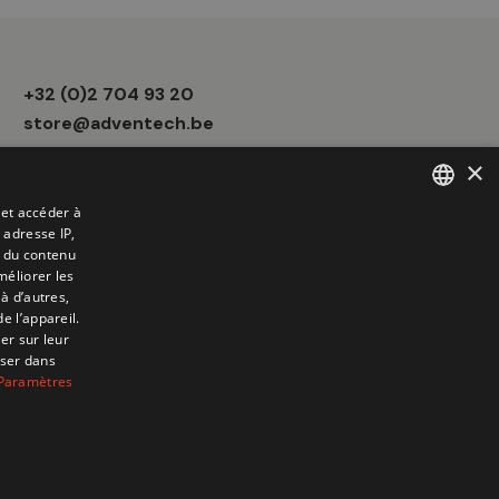
Informations
+32 (0)2 704 93 20
boutique
store@adventech.be
×
Mercuriusstraat 24 - 1930 Zaventem
 et accéder à
 adresse IP,
FRENCH
t du contenu
DUTCH
méliorer les
à d’autres,
e l’appareil.
er sur leur
oser dans
Paramètres
6 Adventech. Created by
ATdesign
. Developped by
Wepika