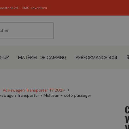
usstraat 24 - 1930 Zaventem
K-UP
MATÉRIEL DE CAMPING
PERFORMANCE 4X4
Volkswagen Transporter T7 2021+
right
chevron_right
kswagen Transporter 7 Multivan - côté passager