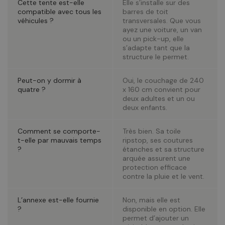
Cette tente est-elle
Elle s’installe sur des
compatible avec tous les
barres de toit
véhicules ?
transversales. Que vous
ayez une voiture, un van
ou un pick-up, elle
s’adapte tant que la
structure le permet.
Peut-on y dormir à
Oui, le couchage de 240
quatre ?
x 160 cm convient pour
deux adultes et un ou
deux enfants.
Comment se comporte-
Très bien. Sa toile
t-elle par mauvais temps
ripstop, ses coutures
?
étanches et sa structure
arquée assurent une
protection efficace
contre la pluie et le vent.
L’annexe est-elle fournie
Non, mais elle est
?
disponible en option. Elle
permet d’ajouter un