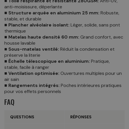
■ Toile respirante et résistante 280GSM:
Anti-UV,
anti-moisissure, déperlante
■ Structure arquée en aluminium 25 mm:
Robuste,
stable, et durable
■ Plancher alvéolaire isolant:
Léger, solide, sans pont
thermique
■ Matelas haute densité 60 mm:
Grand confort, avec
housse lavable
■ Sous-matelas ventilé:
Réduit la condensation et
préserve la literie
■ Échelle télescopique en aluminium:
Pratique,
stable, facile à ranger
■ Ventilation optimisée:
Ouvertures multiples pour un
air sain
■ Rangements intégrés:
Poches intérieures pratiques
pour vos effets personnels
FAQ
QUESTIONS
RÉPONSES