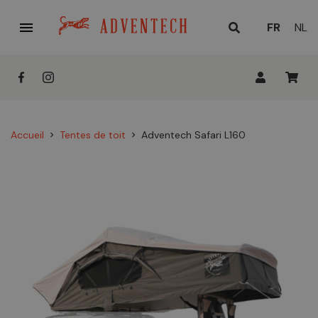

LANGUE
FR
NL
ACTUELL
:
Accueil
Tentes de toit
Adventech Safari L160
chevron_right
chevron_right