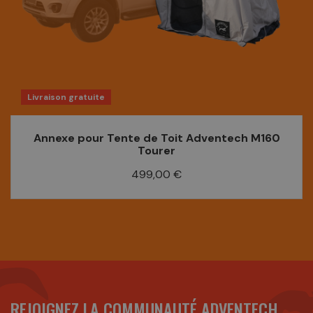
Livraison gratuite
Annexe pour Tente de Toit Adventech M160
Tourer
Prix
499,00 €
REJOIGNEZ LA COMMUNAUTÉ ADVENTECH