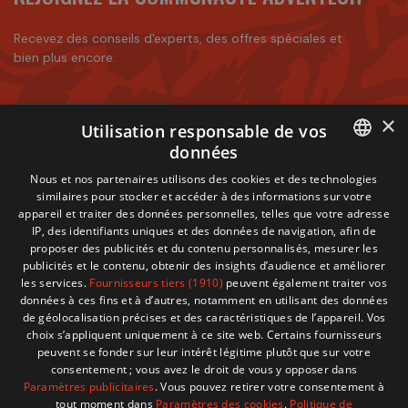
Recevez des conseils d'experts, des offres spéciales et
bien plus encore.
×
Utilisation responsable de vos
S'INSCRIRE À NOTRE NEWSLETTER
données
Vous pouvez vous désinscrire à tout moment.
FRENCH
Nous et nos partenaires utilisons des cookies et des technologies
similaires pour stocker et accéder à des informations sur votre
J'accepte
les conditions générales
et
la politique de
DUTCH
appareil et traiter des données personnelles, telles que votre adresse
confidentialité
IP, des identifiants uniques et des données de navigation, afin de
proposer des publicités et du contenu personnalisés, mesurer les
publicités et le contenu, obtenir des insights d’audience et améliorer
les services.
Fournisseurs tiers (1910)
peuvent également traiter vos
données à ces fins et à d’autres, notamment en utilisant des données
de géolocalisation précises et des caractéristiques de l’appareil. Vos
choix s’appliquent uniquement à ce site web. Certains fournisseurs
peuvent se fonder sur leur intérêt légitime plutôt que sur votre
consentement ; vous avez le droit de vous y opposer dans
Durabilité Testée
Envoi Sécurisé
Support Dédié
Paramètres publicitaires
. Vous pouvez retirer votre consentement à
tout moment dans
Paramètres des cookies
.
Politique de