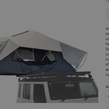
T
A
t
c
l
S
c
r
d
a
t
Q