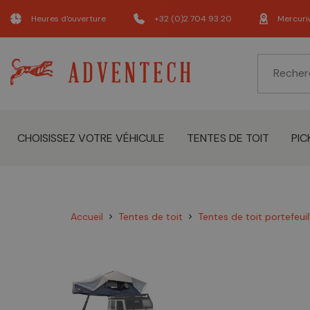
Heures d'ouverture
+32 (0)2 704 93 20
Mercuri
CHOISISSEZ VOTRE VÉHICULE
TENTES DE TOIT
PIC
Accueil
Tentes de toit
Tentes de toit portefeuil
chevron_right
chevron_right