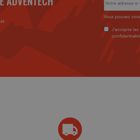
É ADVENTECH
Vous pouvez vous
 et
J'accepte
les
confidentialit