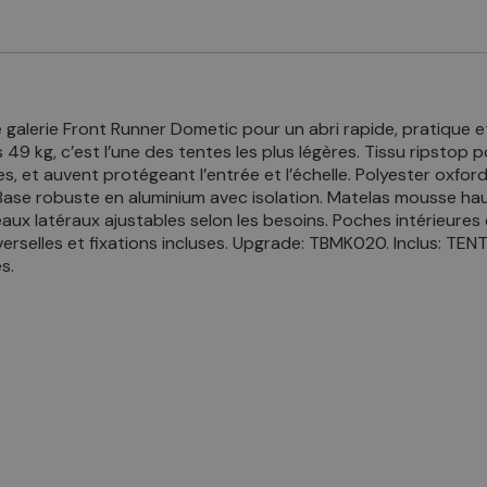
re galerie Front Runner Dometic pour un abri rapide, pratique 
49 kg, c’est l’une des tentes les plus légères. Tissu ripstop
, et auvent protégeant l’entrée et l’échelle. Polyester oxfor
. Base robuste en aluminium avec isolation. Matelas mousse ha
eaux latéraux ajustables selon les besoins. Poches intérieures
iverselles et fixations incluses. Upgrade: TBMK020. Inclus: T
s.