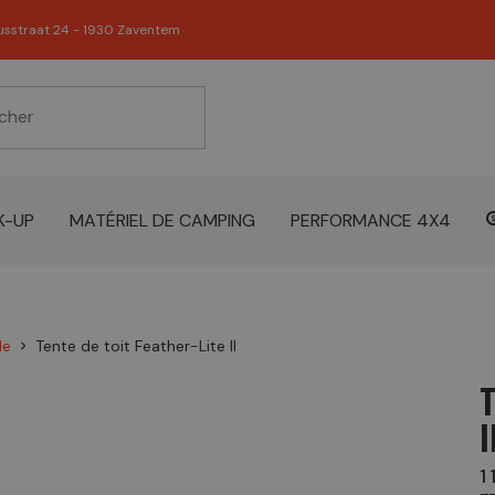
usstraat 24 - 1930 Zaventem
K-UP
MATÉRIEL DE CAMPING
PERFORMANCE 4X4
le
Tente de toit Feather-Lite II
chevron_right
T
I
1