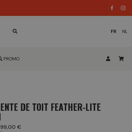
LANGUE
FR
NL
ACTUELL
:
PROMO
ENTE DE TOIT FEATHER-LITE
I
 199,00 €