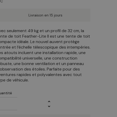
TC
Livraison en 15 jours
vec seulement 49 kg et un profil de 32 cm, la
ente de toit Feather-Lite II est une tente de toit
ompacte idéale. Le nouvel auvent protège
’entrée et l’échelle télescopique des intempéries.
es atouts incluent une installation rapide, une
ompatibilité universelle, une construction
obuste, une bonne ventilation et un panneau
’observation des étoiles. Parfaite pour des
ventures rapides et polyvalentes avec tout
ype de véhicule.
uantité