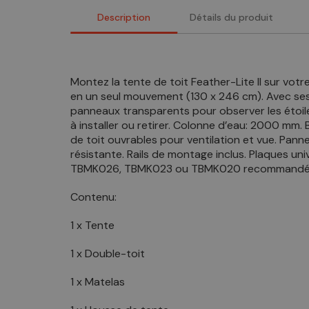
Description
Détails du produit
Montez la tente de toit Feather-Lite II sur vot
en un seul mouvement (130 x 246 cm). Avec ses 
panneaux transparents pour observer les étoiles
à installer ou retirer. Colonne d’eau: 2000 mm
de toit ouvrables pour ventilation et vue. Pann
résistante. Rails de montage inclus. Plaques un
TBMK026, TBMK023 ou TBMK020 recommandé
Contenu:
1 x Tente
1 x Double-toit
1 x Matelas