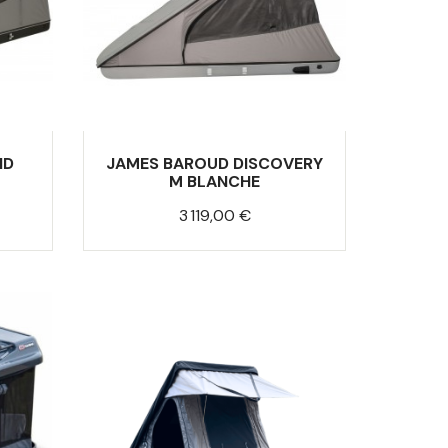
ND
JAMES BAROUD DISCOVERY
M BLANCHE
Prix
3 119,00 €