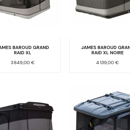
AMES BAROUD GRAND
JAMES BAROUD GRA
RAID XL
RAID XL NOIRE
Prix
Prix
3 849,00 €
4 139,00 €