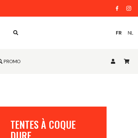
LANGUE
FR
NL
ACTUELL
:
PROMO
TENTES À COQUE
DURE