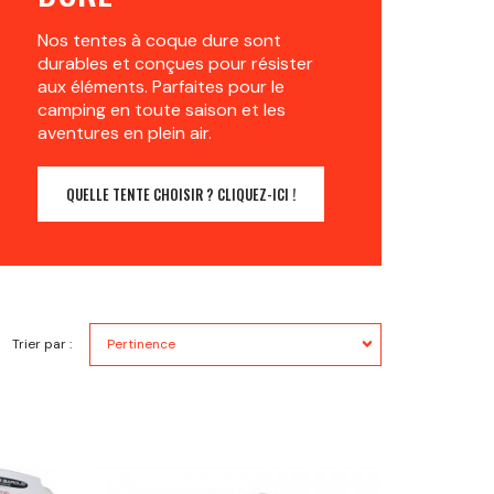
Nos tentes à coque dure sont
durables et conçues pour résister
aux éléments. Parfaites pour le
camping en toute saison et les
aventures en plein air.
QUELLE TENTE CHOISIR ? CLIQUEZ-ICI !
Trier par :