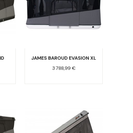
ND
JAMES BAROUD EVASION XL
Prix
3 788,99 €