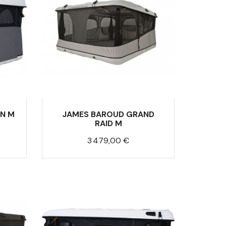
N M
JAMES BAROUD GRAND
RAID M
Prix
3 479,00 €