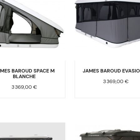
MES BAROUD SPACE M
JAMES BAROUD EVASIO
BLANCHE
Prix
3 369,00 €
Prix
3 369,00 €