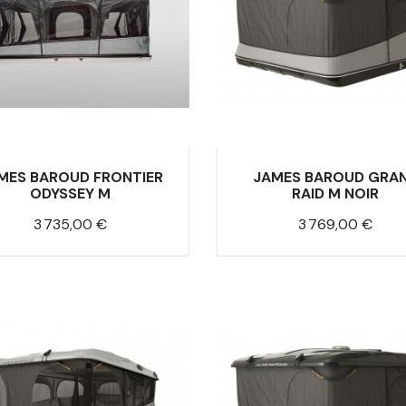
MES BAROUD FRONTIER
JAMES BAROUD GRA
ODYSSEY M
RAID M NOIR
Prix
Prix
3 735,00 €
3 769,00 €