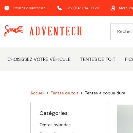
Heures d'ouverture
+32 (0)2 704 93 20
Mercuri
CHOISISSEZ VOTRE VÉHICULE
TENTES DE TOIT
PIC
Accueil
Tentes de toit
Tentes à coque dure
chevron_right
chevron_right
Catégories
Tentes hybrides