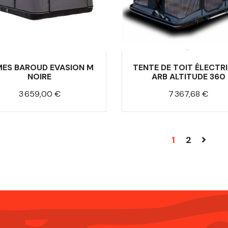
MES BAROUD EVASION M
TENTE DE TOIT ÉLECTR
NOIRE
ARB ALTITUDE 360
Prix
Prix
3 659,00 €
7 367,68 €
1
2