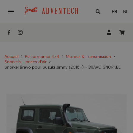

LANGUE
FR
NL
ACTUELL
:
Accueil
Performance 4x4
Moteur & Transmission
chevron_right
chevron_right
chevron_right
Snorkels - prises d'air
chevron_right
Snorkel Bravo pour Suzuki Jimny (2018-) - BRAVO SNORKEL