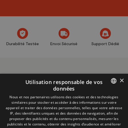
Durabilité Testée
Envoi Sécurisé
Support Dédié
×
Utilisation responsable de vos
données
Informations
+32 (0)2 704 93 20
FRENCH
Nous et nos partenaires utilisons des cookies et des technologies
boutique
store@adventech.be
similaires pour stocker et accéder à des informations sur votre
DUTCH
appareil et traiter des données personnelles, telles que votre adresse
Mercuriusstraat 24 - 1930 Zaventem
IP, des identifiants uniques et des données de navigation, afin de
proposer des publicités et du contenu personnalisés, mesurer les
MENU
publicités et le contenu, obtenir des insights d’audience et améliorer