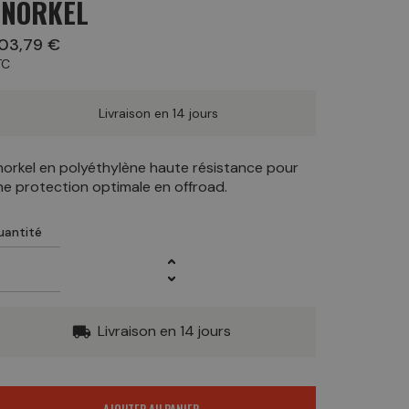
SNORKEL
03,79 €
TC
Livraison en 14 jours
norkel en polyéthylène haute résistance pour
ne protection optimale en offroad.
uantité
Livraison en 14 jours
local_shipping
AJOUTER AU PANIER