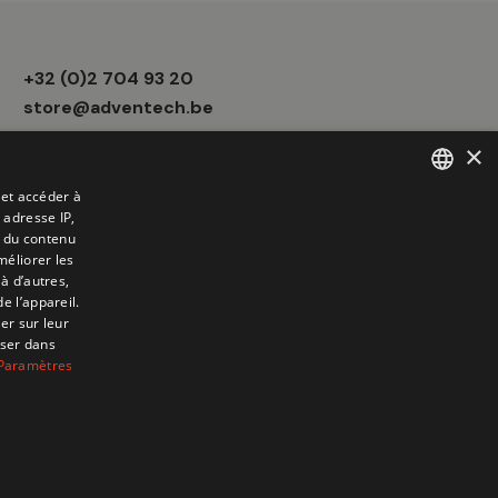
Informations
+32 (0)2 704 93 20
boutique
store@adventech.be
×
Mercuriusstraat 24 - 1930 Zaventem
 et accéder à
 adresse IP,
FRENCH
t du contenu
DUTCH
méliorer les
à d’autres,
e l’appareil.
er sur leur
oser dans
Paramètres
6 Adventech. Created by
ATdesign
. Developped by
Wepika