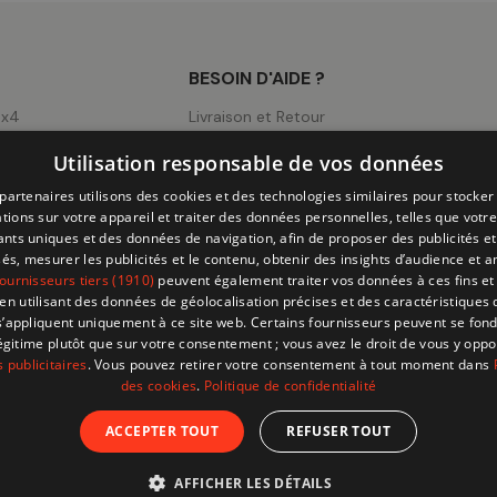
BESOIN D'AIDE ?
4x4
Livraison et Retour
ng
Mentions légales
Utilisation responsable de vos données
ick-Ups
Conditions d'utilisation
partenaires utilisons des cookies et des technologies similaires pour stocker
CGV
tions sur votre appareil et traiter des données personnelles, telles que votre
iants uniques et des données de navigation, afin de proposer des publicités e
Page Cookies
és, mesurer les publicités et le contenu, obtenir des insights d’audience et a
ournisseurs tiers (1910)
peuvent également traiter vos données à ces fins et 
Politique de Confidentialité
 utilisant des données de géolocalisation précises et des caractéristiques d
s’appliquent uniquement à ce site web. Certains fournisseurs peuvent se fond
légitime plutôt que sur votre consentement ; vous avez le droit de vous y opp
 publicitaires
. Vous pouvez retirer votre consentement à tout moment dans
des cookies
.
Politique de confidentialité
ACCEPTER TOUT
REFUSER TOUT
© 202
AFFICHER LES DÉTAILS