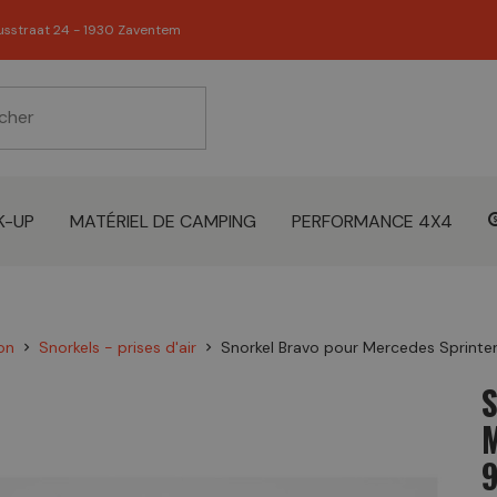
usstraat 24 - 1930 Zaventem
K-UP
MATÉRIEL DE CAMPING
PERFORMANCE 4X4
on
Snorkels - prises d'air
Snorkel Bravo pour Mercedes Sprint
chevron_right
chevron_right
9