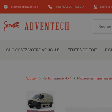
Heures d'ouverture
+32 (0)2 704 93 20
Mercuri
CHOISISSEZ VOTRE VÉHICULE
TENTES DE TOIT
PIC
Accueil
Performance 4x4
Moteur & Transmissi
chevron_right
chevron_right