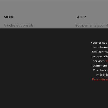
MENU
SHOP
Articles et conseils
Equipements pour 
Notre magasin à Zaventem
Expedition & Campi
A propos
Equipements pour P
Nous et nos 
Contact
Roues
des informa
des identif
Jobs
Tentes de toit
personnalis
services.
F
Nos réalisations
notamment en
Vos choix 
intérêt 
Paramètres