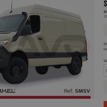
6
T
S
u
Q