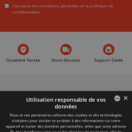
J'accepte
les conditions générales
et
la politique de
confidentialité
Durabilité Testée
Envoi Sécurisé
Support Dédié
×
Utilisation responsable de vos
données
Informations
+32 (0)2 704 93 20
FRENCH
Nous et nos partenaires utilisons des cookies et des technologies
boutique
store@adventech.be
similaires pour stocker et accéder à des informations sur votre
DUTCH
appareil et traiter des données personnelles, telles que votre adresse
Mercuriusstraat 24 - 1930 Zaventem
IP, des identifiants uniques et des données de navigation, afin de