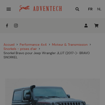

LANGUE
FR
NL
ACTUELL
:
Accueil
Performance 4x4
Moteur & Transmission
chevron_right
chevron_right
chevron_right
Snorkels - prises d'air
chevron_right
Snorkel Bravo pour Jeep Wrangler JL/JT (2017-)- BRAVO
SNORKEL