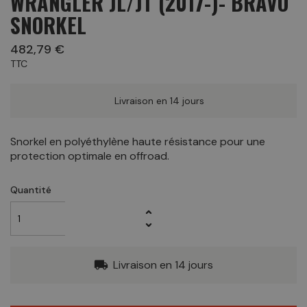
WRANGLER JL/JT (2017-)- BRAVO
SNORKEL
482,79 €
TTC
Livraison en 14 jours
Snorkel en polyéthylène haute résistance pour une
protection optimale en offroad.
Quantité
Livraison en 14 jours
local_shipping