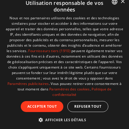
×
Utilisation responsable de vos
données
Informations
+32 (0)2 704 93 20
FRENCH
Nous et nos partenaires utilisons des cookies et des technologies
boutique
store@adventech.be
similaires pour stocker et accéder à des informations sur votre
DUTCH
appareil et traiter des données personnelles, telles que votre adresse
Mercuriusstraat 24 - 1930 Zaventem
IP, des identifiants uniques et des données de navigation, afin de
proposer des publicités et du contenu personnalisés, mesurer les
MENU
publicités et le contenu, obtenir des insights d’audience et améliorer
les services.
Fournisseurs tiers (1910)
peuvent également traiter vos
données à ces fins et à d’autres, notamment en utilisant des données
SHOP
de géolocalisation précises et des caractéristiques de l’appareil. Vos
choix s’appliquent uniquement à ce site web. Certains fournisseurs
peuvent se fonder sur leur intérêt légitime plutôt que sur votre
BESOIN D'AIDE ?
consentement ; vous avez le droit de vous y opposer dans
Paramètres publicitaires
. Vous pouvez retirer votre consentement à
tout moment dans
Paramètres des cookies
.
Politique de
confidentialité
© 2026 Adventech. Created by
ATdesign
. Developped
ACCEPTER TOUT
REFUSER TOUT
by
Wepika
AFFICHER LES DÉTAILS