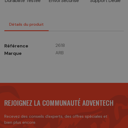
Durabilité Testée
Envoi Sécurisé
Support Dédié
Détails du produit
2618
Référence
ARB
Marque
REJOIGNEZ LA COMMUNAUTÉ ADVENTECH
Recevez des conseils d'experts, des offres spéciales et
bien plus encore.