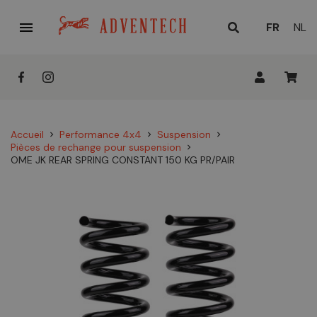

LANGUE
FR
NL
ACTUELL
:
Accueil
Performance 4x4
Suspension
chevron_right
chevron_right
chevron_right
Pièces de rechange pour suspension
chevron_right
OME JK REAR SPRING CONSTANT 150 KG PR/PAIR