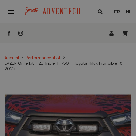

LANGUE
FR
NL
ACTUELL
:
Accueil
Performance 4x4
chevron_right
chevron_right
LAZER Grille kit + 2x Triple-R 750 - Toyota Hilux Invincible-X
2021+