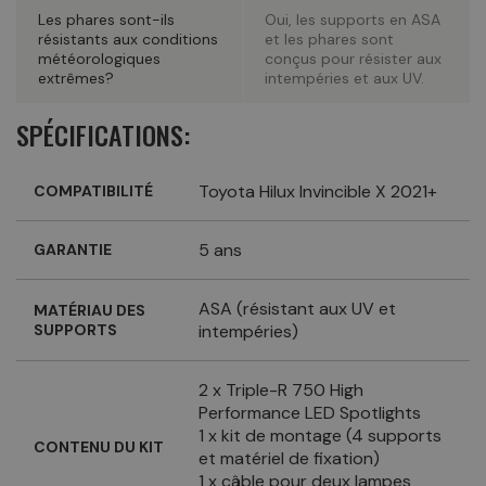
Les phares sont-ils
Oui, les supports en ASA
résistants aux conditions
et les phares sont
météorologiques
conçus pour résister aux
extrêmes?
intempéries et aux UV.
SPÉCIFICATIONS:
Toyota Hilux Invincible X 2021+
COMPATIBILITÉ
5 ans
GARANTIE
ASA (résistant aux UV et
MATÉRIAU DES
SUPPORTS
intempéries)
2 x Triple-R 750 High
Performance LED Spotlights
1 x kit de montage (4 supports
CONTENU DU KIT
et matériel de fixation)
1 x câble pour deux lampes