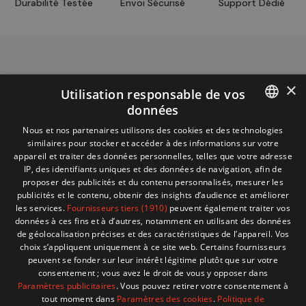
Durabilité Testée
Envoi Sécurisé
Support Dédié
×
Utilisation responsable de vos
données
Informations
+32 (0)2 704 93 20
FRENCH
Nous et nos partenaires utilisons des cookies et des technologies
boutique
store@adventech.be
similaires pour stocker et accéder à des informations sur votre
DUTCH
appareil et traiter des données personnelles, telles que votre adresse
Mercuriusstraat 24 - 1930 Zaventem
IP, des identifiants uniques et des données de navigation, afin de
proposer des publicités et du contenu personnalisés, mesurer les
MENU
publicités et le contenu, obtenir des insights d’audience et améliorer
les services.
Fournisseurs tiers (1910)
peuvent également traiter vos
données à ces fins et à d’autres, notamment en utilisant des données
SHOP
de géolocalisation précises et des caractéristiques de l’appareil. Vos
choix s’appliquent uniquement à ce site web. Certains fournisseurs
peuvent se fonder sur leur intérêt légitime plutôt que sur votre
BESOIN D'AIDE ?
consentement ; vous avez le droit de vous y opposer dans
Paramètres publicitaires
. Vous pouvez retirer votre consentement à
tout moment dans
Paramètres des cookies
.
Politique de