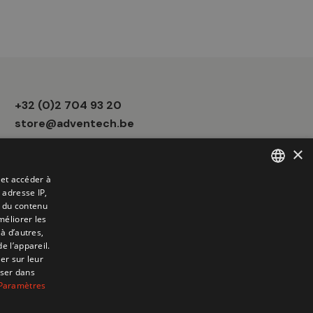
Informations
+32 (0)2 704 93 20
boutique
store@adventech.be
×
Mercuriusstraat 24 - 1930 Zaventem
 et accéder à
 adresse IP,
FRENCH
t du contenu
DUTCH
méliorer les
à d’autres,
e l’appareil.
er sur leur
oser dans
Paramètres