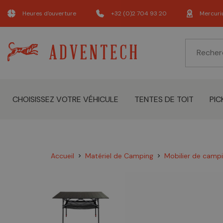
Heures d'ouverture
+32 (0)2 704 93 20
Mercuri
CHOISISSEZ VOTRE VÉHICULE
TENTES DE TOIT
PIC
Accueil
Matériel de Camping
Mobilier de camp
chevron_right
chevron_right