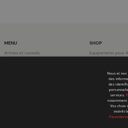
MENU
SHOP
Articles et conseils
Equipements pour 
Notre magasin à Zaventem
Expedition & Campi
A propos
Equipements pour P
Nous et nos 
Contact
Roues
des informa
des identif
Jobs
Tentes de toit
personnalis
services.
F
Nos réalisations
notamment en
Vos choix 
intérêt 
Paramètres