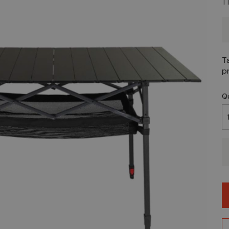
T
T
p
Q