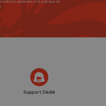
 conditions générales
et
la politique de
é
Support Dédié