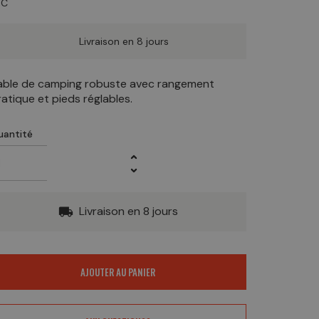
TC
Livraison en 8 jours
able de camping robuste avec rangement
ratique et pieds réglables.
uantité
Livraison en 8 jours
local_shipping
AJOUTER AU PANIER