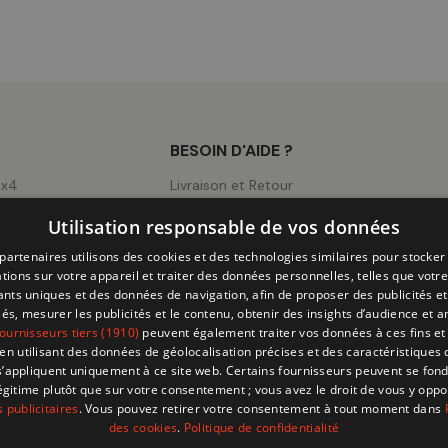
BESOIN D'AIDE ?
4x4
Livraison et Retour
ng
Mentions légales
Utilisation responsable de vos données
ick-Ups
Conditions d'utilisation
partenaires utilisons des cookies et des technologies similaires pour stocker
CGV
tions sur votre appareil et traiter des données personnelles, telles que votre
iants uniques et des données de navigation, afin de proposer des publicités e
Page Cookies
és, mesurer les publicités et le contenu, obtenir des insights d’audience et a
ournisseurs tiers (1910)
peuvent également traiter vos données à ces fins et 
Politique de Confidentialité
 utilisant des données de géolocalisation précises et des caractéristiques d
s’appliquent uniquement à ce site web. Certains fournisseurs peuvent se fond
légitime plutôt que sur votre consentement ; vous avez le droit de vous y opp
 publicitaires
. Vous pouvez retirer votre consentement à tout moment dans
des cookies
.
Politique de confidentialité