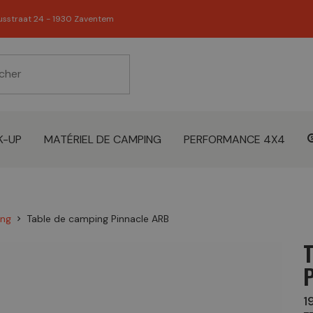
usstraat 24 - 1930 Zaventem
K-UP
MATÉRIEL DE CAMPING
PERFORMANCE 4X4
ing
Table de camping Pinnacle ARB
chevron_right
1