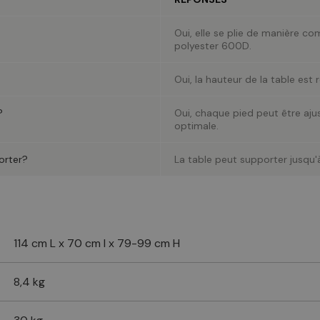
Oui, elle se plie de manière c
polyester 600D.
Oui, la hauteur de la table est
?
Oui, chaque pied peut être aj
optimale.
orter?
La table peut supporter jusqu'
114 cm L x 70 cm l x 79-99 cm H
8,4 kg