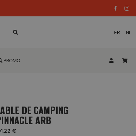
LANGUE
FR
NL
ACTUELL
:
PROMO
TABLE DE CAMPING
PINNACLE ARB
91,22 €