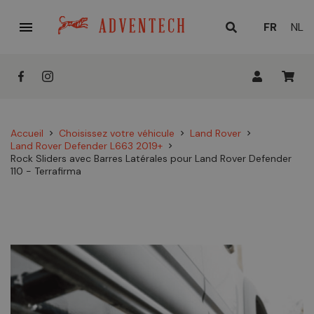

LANGUE
FR
NL
ACTUELL
:
Accueil
Choisissez votre véhicule
Land Rover
chevron_right
chevron_right
chevron_right
Land Rover Defender L663 2019+
chevron_right
Rock Sliders avec Barres Latérales pour Land Rover Defender
110 - Terrafirma