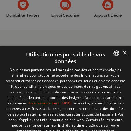
Durabilité Testée
Envoi Sécurisé
Support Dédié
×
Utilisation responsable de vos
données
Informations
+32 (0)2 704 93 20
FRENCH
Nous et nos partenaires utilisons des cookies et des technologies
boutique
store@adventech.be
similaires pour stocker et accéder à des informations sur votre
DUTCH
appareil et traiter des données personnelles, telles que votre adresse
Mercuriusstraat 24 - 1930 Zaventem
IP, des identifiants uniques et des données de navigation, afin de
proposer des publicités et du contenu personnalisés, mesurer les
MENU
publicités et le contenu, obtenir des insights d’audience et améliorer
les services.
Fournisseurs tiers (1910)
peuvent également traiter vos
données à ces fins et à d’autres, notamment en utilisant des données
SHOP
de géolocalisation précises et des caractéristiques de l’appareil. Vos
choix s’appliquent uniquement à ce site web. Certains fournisseurs
peuvent se fonder sur leur intérêt légitime plutôt que sur votre
BESOIN D'AIDE ?
consentement ; vous avez le droit de vous y opposer dans