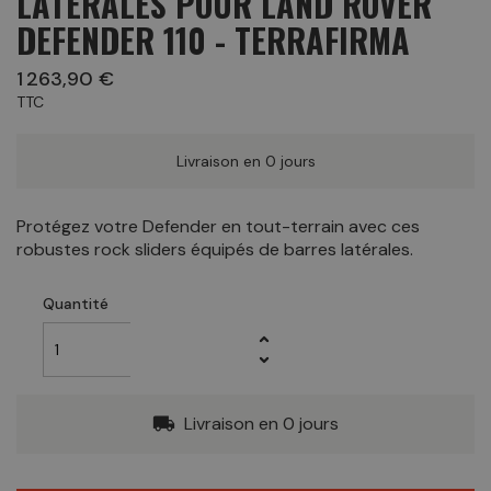
LATÉRALES POUR LAND ROVER
DEFENDER 110 - TERRAFIRMA
1 263,90 €
TTC
Livraison en 0 jours
Protégez votre Defender en tout-terrain avec ces
robustes rock sliders équipés de barres latérales.
Quantité
Livraison en 0 jours
local_shipping