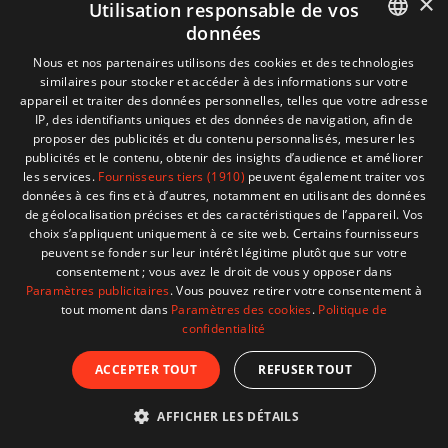
×
Utilisation responsable de vos
données
Informations
+32 (0)2 704 93 20
FRENCH
Nous et nos partenaires utilisons des cookies et des technologies
boutique
store@adventech.be
similaires pour stocker et accéder à des informations sur votre
DUTCH
appareil et traiter des données personnelles, telles que votre adresse
Mercuriusstraat 24 - 1930 Zaventem
IP, des identifiants uniques et des données de navigation, afin de
proposer des publicités et du contenu personnalisés, mesurer les
MENU
publicités et le contenu, obtenir des insights d’audience et améliorer
les services.
Fournisseurs tiers (1910)
peuvent également traiter vos
données à ces fins et à d’autres, notamment en utilisant des données
SHOP
de géolocalisation précises et des caractéristiques de l’appareil. Vos
choix s’appliquent uniquement à ce site web. Certains fournisseurs
peuvent se fonder sur leur intérêt légitime plutôt que sur votre
BESOIN D'AIDE ?
consentement ; vous avez le droit de vous y opposer dans
Paramètres publicitaires
. Vous pouvez retirer votre consentement à
tout moment dans
Paramètres des cookies
.
Politique de
confidentialité
© 2026 Adventech. Created by
ATdesign
. Developped
ACCEPTER TOUT
REFUSER TOUT
by
Wepika
AFFICHER LES DÉTAILS