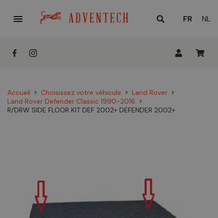

LANGUE
FR
NL
ACTUELL
:
Accueil
Choisissez votre véhicule
Land Rover
chevron_right
chevron_right
chevron_right
Land Rover Defender Classic 1990-2016
chevron_right
R/DRW SIDE FLOOR KIT DEF 2002+ DEFENDER 2002+