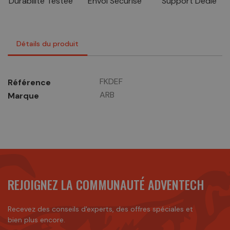
Durabilité Testée
Envoi Sécurisé
Support Dédié
Détails du produit
FKDEF
Référence
ARB
Marque
REJOIGNEZ LA COMMUNAUTÉ ADVENTECH
Recevez des conseils d'experts, des offres spéciales et
bien plus encore.