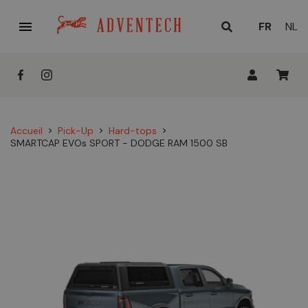

LANGUE
FR
NL
ACTUELL
:
Accueil
Pick-Up
Hard-tops
chevron_right
chevron_right
chevron_right
SMARTCAP EVOs SPORT - DODGE RAM 1500 SB