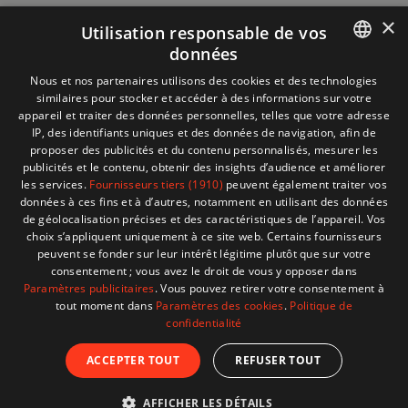
×
Utilisation responsable de vos
données
Informations
+32 (0)2 704 93 20
FRENCH
Nous et nos partenaires utilisons des cookies et des technologies
boutique
store@adventech.be
similaires pour stocker et accéder à des informations sur votre
DUTCH
appareil et traiter des données personnelles, telles que votre adresse
Mercuriusstraat 24 - 1930 Zaventem
IP, des identifiants uniques et des données de navigation, afin de
proposer des publicités et du contenu personnalisés, mesurer les
MENU
publicités et le contenu, obtenir des insights d’audience et améliorer
les services.
Fournisseurs tiers (1910)
peuvent également traiter vos
données à ces fins et à d’autres, notamment en utilisant des données
SHOP
de géolocalisation précises et des caractéristiques de l’appareil. Vos
choix s’appliquent uniquement à ce site web. Certains fournisseurs
peuvent se fonder sur leur intérêt légitime plutôt que sur votre
BESOIN D'AIDE ?
consentement ; vous avez le droit de vous y opposer dans
Paramètres publicitaires
. Vous pouvez retirer votre consentement à
tout moment dans
Paramètres des cookies
.
Politique de
confidentialité
© 2026 Adventech. Created by
ATdesign
. Developped
ACCEPTER TOUT
REFUSER TOUT
by
Wepika
AFFICHER LES DÉTAILS