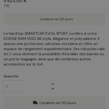
5 923,00 €
TTC
Livraison en 20 jours
Le hardtop SMARTCAP EVOs SPORT confère à votre
DODGE RAM 1500 SB style, élégance et polyvalence. Il
assure une protection, sécurise vos biens et offre un
espace de rangement supplémentaire. Ses robustes rails
en C vous donnent la possibilité d'installer des barres ou
un porte-bagages, ainsi que de nombreux autres
accessoires sur le toit.
Quantité
Livraison en 20 jours
local_shipping