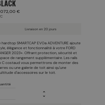
BLACK
 072,00 €
TC
Livraison en 20 jours
e hardtop SMARTCAP EVOa ADVENTURE ajoute
tyle, élégance et fonctionnalité à votre FORD
ANGER 2023+. Offrant protection, sécurité et
space de rangement supplémentaire. Les rails
n C costaud vous permettrons de monter des
arres ou une galerie de toit ainsi qu'une
ltitude d'accessoires sur le toit.
uantité