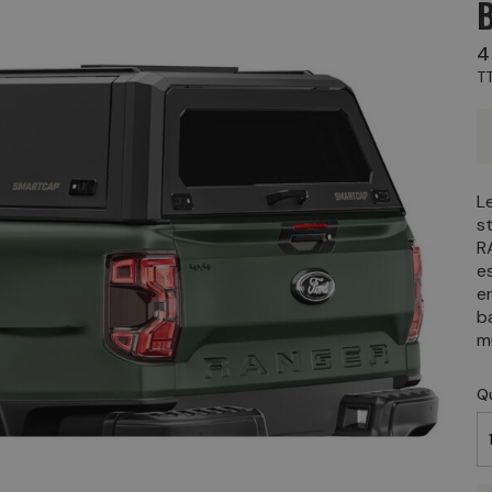
4
T
L
s
R
e
e
b
mu
Q