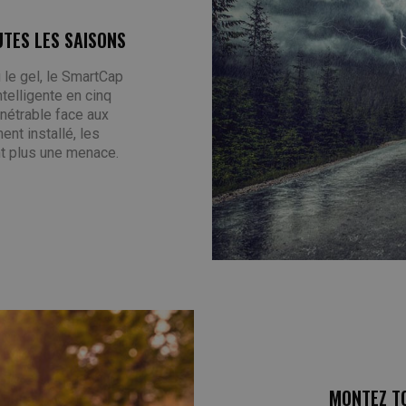
TES LES SAISONS
u le gel, le SmartCap
telligente en cinq
nétrable face aux
nt installé, les
nt plus une menace.
MONTEZ TO