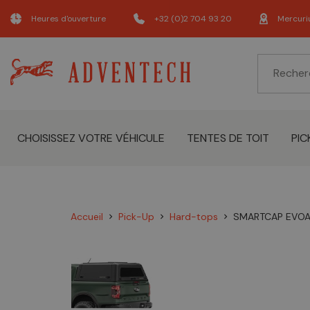
Heures d'ouverture
+32 (0)2 704 93 20
Mercuri
CHOISISSEZ VOTRE VÉHICULE
TENTES DE TOIT
PIC
Accueil
Pick-Up
Hard-tops
SMARTCAP EVOA 
chevron_right
chevron_right
chevron_right