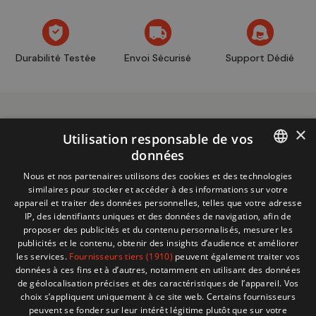
Durabilité Testée
Envoi Sécurisé
Support Dédié
×
Utilisation responsable de vos
données
FRENCH
Nous et nos partenaires utilisons des cookies et des technologies
Informations
+32 (0)2 704 93 20
similaires pour stocker et accéder à des informations sur votre
boutique
DUTCH
store@adventech.be
appareil et traiter des données personnelles, telles que votre adresse
IP, des identifiants uniques et des données de navigation, afin de
Mercuriusstraat 24 - 1930 Zaventem
proposer des publicités et du contenu personnalisés, mesurer les
publicités et le contenu, obtenir des insights d’audience et améliorer
MENU
les services.
Fournisseurs tiers (1910)
peuvent également traiter vos
données à ces fins et à d’autres, notamment en utilisant des données
de géolocalisation précises et des caractéristiques de l’appareil. Vos
SHOP
choix s’appliquent uniquement à ce site web. Certains fournisseurs
peuvent se fonder sur leur intérêt légitime plutôt que sur votre