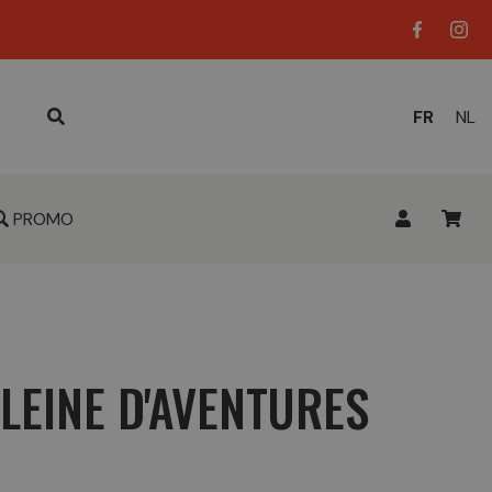
LANGUE
FR
NL
ACTUELL
:
PROMO
LEINE D'AVENTURES