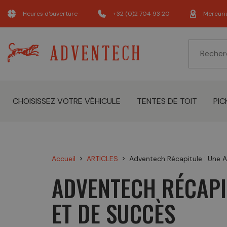
Heures d'ouverture
+32 (0)2 704 93 20
Mercuri
CHOISISSEZ VOTRE VÉHICULE
TENTES DE TOIT
PIC
Accueil
ARTICLES
Adventech Récapitule : Une 
chevron_right
chevron_right
ADVENTECH RÉCAPIT
ET DE SUCCÈS