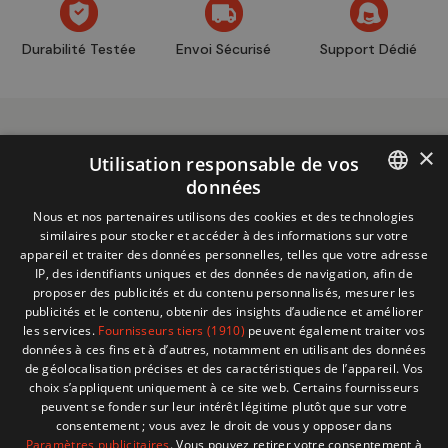
Durabilité Testée
Envoi Sécurisé
Support Dédié
×
Utilisation responsable de vos
données
FRENCH
Nous et nos partenaires utilisons des cookies et des technologies
Informations
+32 (0)2 704 93 20
similaires pour stocker et accéder à des informations sur votre
boutique
DUTCH
store@adventech.be
appareil et traiter des données personnelles, telles que votre adresse
IP, des identifiants uniques et des données de navigation, afin de
Mercuriusstraat 24 - 1930 Zaventem
proposer des publicités et du contenu personnalisés, mesurer les
publicités et le contenu, obtenir des insights d’audience et améliorer
MENU
les services.
Fournisseurs tiers (1910)
peuvent également traiter vos
données à ces fins et à d’autres, notamment en utilisant des données
de géolocalisation précises et des caractéristiques de l’appareil. Vos
SHOP
choix s’appliquent uniquement à ce site web. Certains fournisseurs
peuvent se fonder sur leur intérêt légitime plutôt que sur votre
consentement ; vous avez le droit de vous y opposer dans
BESOIN D'AIDE ?
Paramètres publicitaires
. Vous pouvez retirer votre consentement à