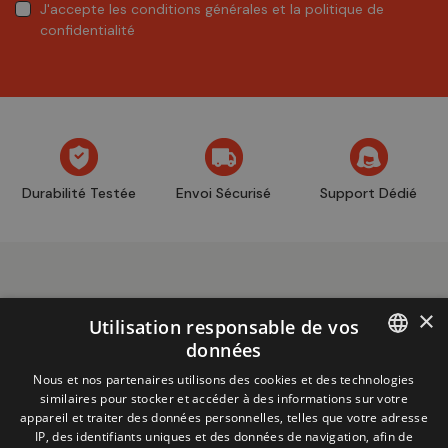
J'accepte
les conditions générales
et
la politique de
confidentialité
Durabilité Testée
Envoi Sécurisé
Support Dédié
×
Utilisation responsable de vos
données
Informations
+32 (0)2 704 93 20
FRENCH
Nous et nos partenaires utilisons des cookies et des technologies
boutique
store@adventech.be
similaires pour stocker et accéder à des informations sur votre
DUTCH
appareil et traiter des données personnelles, telles que votre adresse
Mercuriusstraat 24 - 1930 Zaventem
IP, des identifiants uniques et des données de navigation, afin de